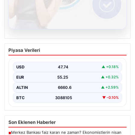
08.08.2026
Kelebek.Org İle Sanal İletişimin Güvenli
Piyasa Verileri
Adresi Ve Sohbet Deneyimi
İnternet çağında insanların kaliteli bir biçimde irtibat
kurması kritik bir değer ifade etmektedir. Halen…
USD
47.74
▲ +0.18%
EUR
55.25
▲ +0.32%
ALTIN
6660.6
▲ +2.59%
BTC
3088105
▼ -0.10%
Son Eklenen Haberler
Merkez Bankası faiz kararı ne zaman? Ekonomistlerin nisan
■