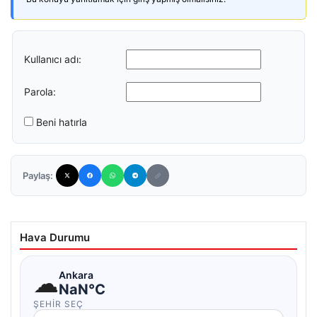
Kullanıcı adı:
Parola:
Beni hatırla
Paylaş:
Hava Durumu
☁
Ankara
NaN°C
ŞEHIR SEÇ