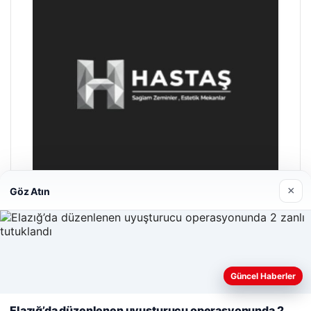
×
Göz Atın
Enes Kaplan Avukatlık Bürosu
28/04/2026
Web sitemizi nasıl kullandığınızı daha iyi anlayabilmek,
Güncel Haberler
deneyiminizi kişiselleştirmek ve geliştirmek amacıyla çerezler
kullanıyoruz.
Çerez Politikamız
Elazığ’da düzenlenen uyuşturucu operasyonunda 2