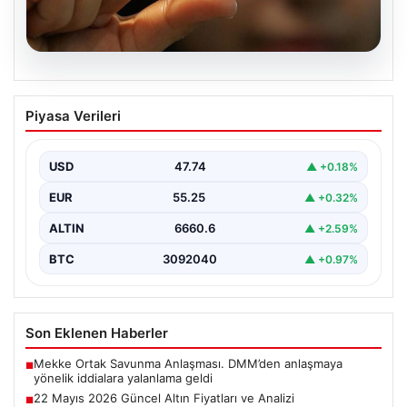
06.08.2026
22 Mayıs 2026 Güncel Altın Fiyatları ve
Piyasa Verileri
Analizi
24 Mayıs 2026 tarihine yaklaşırken, altın fiyatlarındaki
hareketlilik yatırımcıların ve ilgili piyasa uzmanlarının
USD
47.74
▲ +0.18%
en…
EUR
55.25
▲ +0.32%
ALTIN
6660.6
▲ +2.59%
BTC
3092040
▲ +0.97%
Son Eklenen Haberler
Mekke Ortak Savunma Anlaşması. DMM’den anlaşmaya
■
yönelik iddialara yalanlama geldi
22 Mayıs 2026 Güncel Altın Fiyatları ve Analizi
■