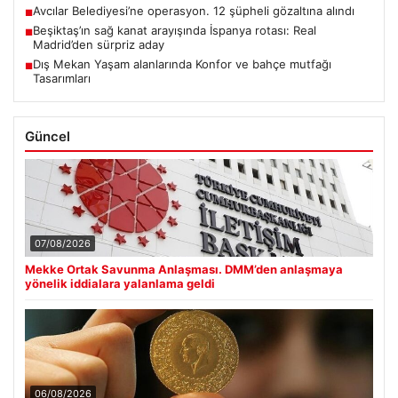
Avcılar Belediyesi’ne operasyon. 12 şüpheli gözaltına alındı
■
Beşiktaş’ın sağ kanat arayışında İspanya rotası: Real
■
Madrid’den sürpriz aday
Dış Mekan Yaşam alanlarında Konfor ve bahçe mutfağı
■
Tasarımları
Güncel
07/08/2026
Mekke Ortak Savunma Anlaşması. DMM’den anlaşmaya
yönelik iddialara yalanlama geldi
06/08/2026