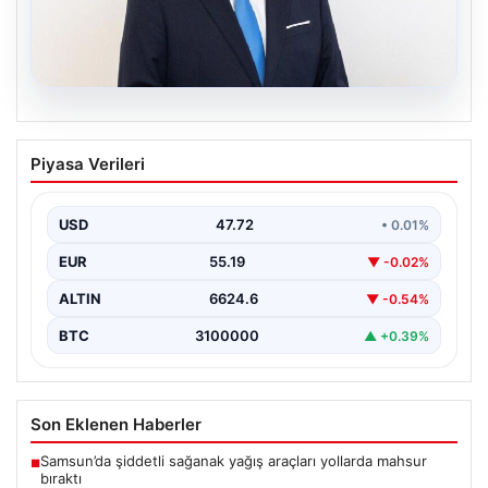
09.08.2026
Avusturya Şansölyesi Christian
Piyasa Verileri
Stocker Türkiye’ye Resmi Ziyarette
Bulunacak
USD
47.72
• 0.01%
Türkiye ile Avusturya arasındaki diplomatik ilişkiler hız
kesmeden sürerken, iki ülke liderleri arasındaki
EUR
55.19
▼ -0.02%
görüşmelerin…
ALTIN
6624.6
▼ -0.54%
BTC
3100000
▲ +0.39%
Son Eklenen Haberler
Samsun’da şiddetli sağanak yağış araçları yollarda mahsur
■
bıraktı