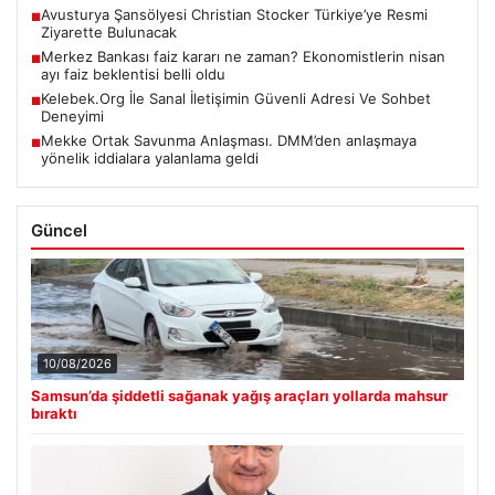
Avusturya Şansölyesi Christian Stocker Türkiye’ye Resmi
■
Ziyarette Bulunacak
Merkez Bankası faiz kararı ne zaman? Ekonomistlerin nisan
■
ayı faiz beklentisi belli oldu
Kelebek.Org İle Sanal İletişimin Güvenli Adresi Ve Sohbet
■
Deneyimi
Mekke Ortak Savunma Anlaşması. DMM’den anlaşmaya
■
yönelik iddialara yalanlama geldi
Güncel
10/08/2026
Samsun’da şiddetli sağanak yağış araçları yollarda mahsur
bıraktı