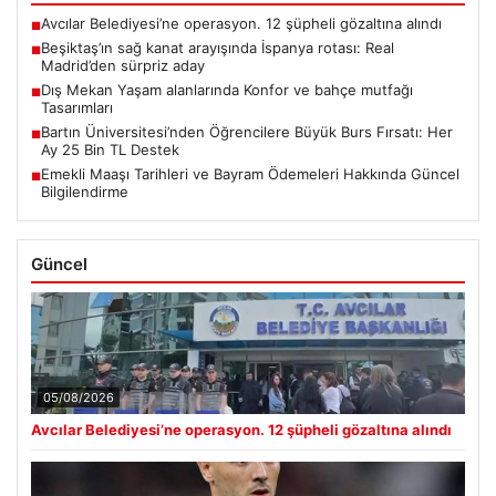
Avcılar Belediyesi’ne operasyon. 12 şüpheli gözaltına alındı
■
Beşiktaş’ın sağ kanat arayışında İspanya rotası: Real
■
Madrid’den sürpriz aday
Dış Mekan Yaşam alanlarında Konfor ve bahçe mutfağı
■
Tasarımları
Bartın Üniversitesi’nden Öğrencilere Büyük Burs Fırsatı: Her
■
Ay 25 Bin TL Destek
Emekli Maaşı Tarihleri ve Bayram Ödemeleri Hakkında Güncel
■
Bilgilendirme
Güncel
05/08/2026
Avcılar Belediyesi’ne operasyon. 12 şüpheli gözaltına alındı