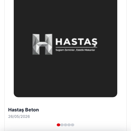
Enes Kaplan Avukatlık Bürosu
28/04/2026