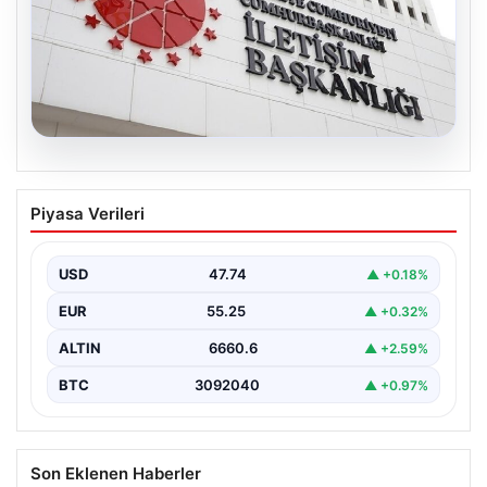
07.08.2026
Mekke Ortak Savunma Anlaşması.
Piyasa Verileri
DMM’den anlaşmaya yönelik iddialara
yalanlama geldi
USD
47.74
▲ +0.18%
EUR
55.25
▲ +0.32%
ALTIN
6660.6
▲ +2.59%
BTC
3092040
▲ +0.97%
Son Eklenen Haberler