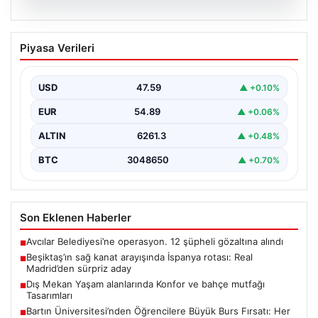
05.08.2026
Beşiktaş’ın sağ kanat arayışında
Piyasa Verileri
İspanya rotası: Real Madrid’den sürpriz
aday
USD
47.59
▲ +0.10%
Muhammed Salah için sürdürülen görüşmelerin son
noktasına ulaşmaması üzerine Beşiktaş yönetimi
EUR
54.89
▲ +0.06%
alternatif çözümlere hız…
ALTIN
6261.3
▲ +0.48%
BTC
3048650
▲ +0.70%
Son Eklenen Haberler
Avcılar Belediyesi’ne operasyon. 12 şüpheli gözaltına alındı
■
Beşiktaş’ın sağ kanat arayışında İspanya rotası: Real
■
Madrid’den sürpriz aday
Dış Mekan Yaşam alanlarında Konfor ve bahçe mutfağı
■
Tasarımları
Bartın Üniversitesi’nden Öğrencilere Büyük Burs Fırsatı: Her
■