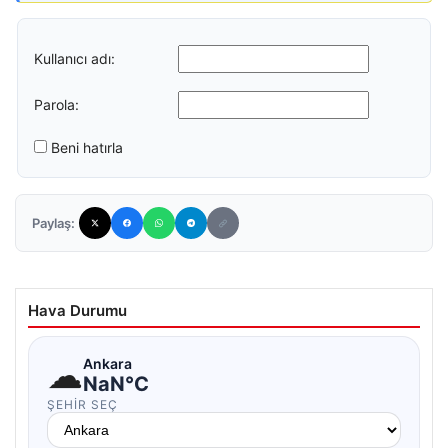
Kullanıcı adı:
Parola:
Beni hatırla
Paylaş:
Hava Durumu
☁
Ankara
NaN°C
ŞEHIR SEÇ