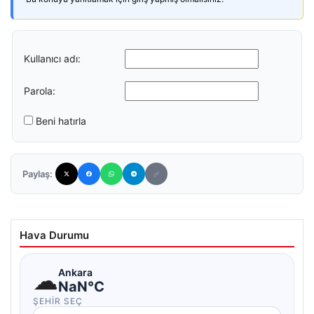
Kullanıcı adı:
Parola:
Beni hatırla
Paylaş:
Hava Durumu
☁
Ankara
NaN°C
ŞEHIR SEÇ