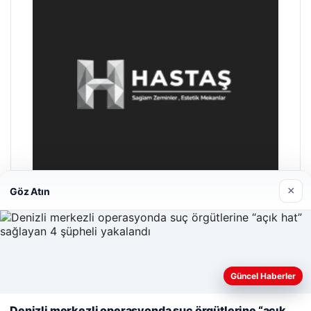
×
Göz Atın
Enes Kaplan Avukatlık Bürosu
28/04/2026
Web sitemizi nasıl kullandığınızı daha iyi anlayabilmek,
Güncel Haberler
deneyiminizi kişiselleştirmek ve geliştirmek amacıyla çerezler
kullanıyoruz.
Çerez Politikamız
Denizli merkezli operasyonda suç örgütlerine “açık