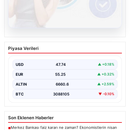
08.08.2026
Kelebek.Org İle Sanal İletişimin Güvenli
Piyasa Verileri
Adresi Ve Sohbet Deneyimi
İnternet çağında insanların kaliteli bir biçimde irtibat
kurması kritik bir değer ifade etmektedir. Halen…
USD
47.74
▲ +0.18%
EUR
55.25
▲ +0.32%
ALTIN
6660.6
▲ +2.59%
BTC
3088105
▼ -0.10%
Son Eklenen Haberler
Merkez Bankası faiz kararı ne zaman? Ekonomistlerin nisan
■