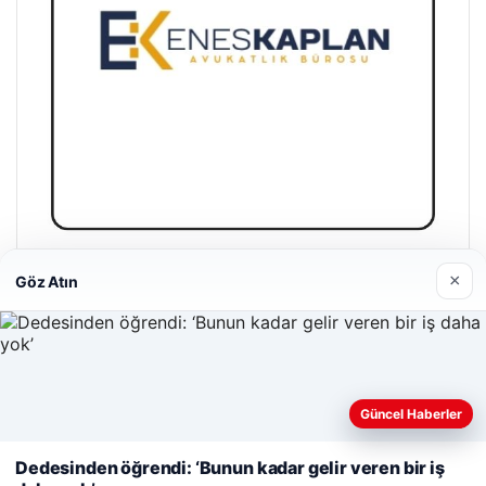
Enes Kaplan Avukatlık Bürosu
×
Göz Atın
28/04/2026
Web sitemizi nasıl kullandığınızı daha iyi anlayabilmek,
Güncel Haberler
deneyiminizi kişiselleştirmek ve geliştirmek amacıyla çerezler
kullanıyoruz.
Çerez Politikamız
Dedesinden öğrendi: ‘Bunun kadar gelir veren bir iş
© 2026 Uzak Evren – Güncel Haberler