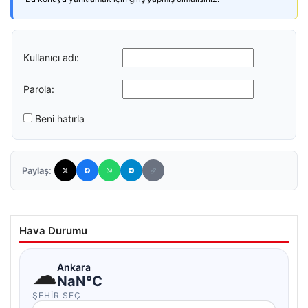
Kullanıcı adı:
Parola:
Beni hatırla
Paylaş:
Hava Durumu
☁
Ankara
NaN°C
ŞEHIR SEÇ