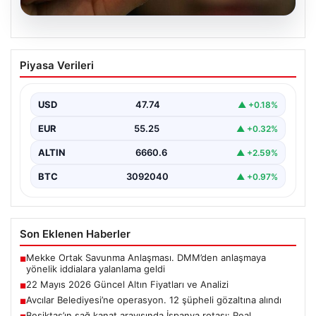
06.08.2026
22 Mayıs 2026 Güncel Altın Fiyatları ve
Piyasa Verileri
Analizi
24 Mayıs 2026 tarihine yaklaşırken, altın fiyatlarındaki
hareketlilik yatırımcıların ve ilgili piyasa uzmanlarının
USD
47.74
▲ +0.18%
en…
EUR
55.25
▲ +0.32%
ALTIN
6660.6
▲ +2.59%
BTC
3092040
▲ +0.97%
Son Eklenen Haberler
Mekke Ortak Savunma Anlaşması. DMM’den anlaşmaya
■
yönelik iddialara yalanlama geldi
22 Mayıs 2026 Güncel Altın Fiyatları ve Analizi
■
Avcılar Belediyesi’ne operasyon. 12 şüpheli gözaltına alındı
■
Beşiktaş’ın sağ kanat arayışında İspanya rotası: Real