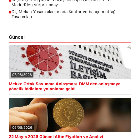
■
Madrid’den sürpriz aday
Dış Mekan Yaşam alanlarında Konfor ve bahçe mutfağı
■
Tasarımları
Güncel
07/08/2026
Mekke Ortak Savunma Anlaşması. DMM’den anlaşmaya
yönelik iddialara yalanlama geldi
06/08/2026
22 Mayıs 2026 Güncel Altın Fiyatları ve Analizi