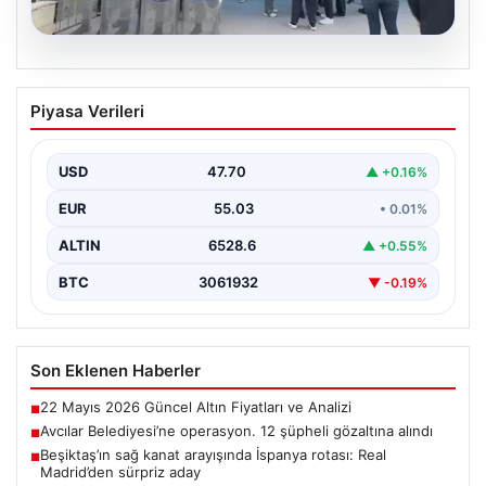
05.08.2026
Avcılar Belediyesi’ne operasyon. 12
Piyasa Verileri
şüpheli gözaltına alındı
USD
47.70
▲ +0.16%
EUR
55.03
• 0.01%
ALTIN
6528.6
▲ +0.55%
BTC
3061932
▼ -0.19%
Son Eklenen Haberler
22 Mayıs 2026 Güncel Altın Fiyatları ve Analizi
■
Avcılar Belediyesi’ne operasyon. 12 şüpheli gözaltına alındı
■
Beşiktaş’ın sağ kanat arayışında İspanya rotası: Real
■
Madrid’den sürpriz aday