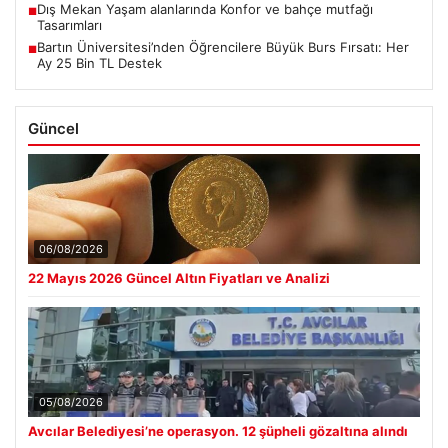
Dış Mekan Yaşam alanlarında Konfor ve bahçe mutfağı
■
Tasarımları
Bartın Üniversitesi’nden Öğrencilere Büyük Burs Fırsatı: Her
■
Ay 25 Bin TL Destek
Güncel
06/08/2026
22 Mayıs 2026 Güncel Altın Fiyatları ve Analizi
05/08/2026
Avcılar Belediyesi’ne operasyon. 12 şüpheli gözaltına alındı