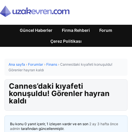
Güncel Haberler
Firma Rehberi
Forum
Çerez Politikası
Ana sayfa
›
Forumlar
›
Finans
›
Cannes’daki kıyafeti konuşuldu!
Görenler hayran kaldı
Cannes’daki kıyafeti
konuşuldu! Görenler hayran
kaldı
Bu konu 0 yanıt içerir, 1 izleyen vardır ve en son
2 ay 3 hafta önce
admin
tarafından güncellenmiştir.