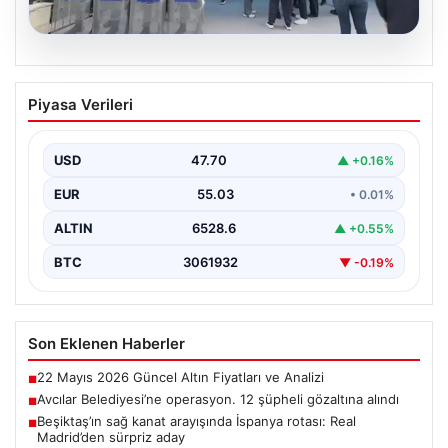
05.08.2026
Avcılar Belediyesi’ne operasyon. 12
Piyasa Verileri
şüpheli gözaltına alındı
USD
47.70
▲ +0.16%
EUR
55.03
• 0.01%
ALTIN
6528.6
▲ +0.55%
BTC
3061932
▼ -0.19%
Son Eklenen Haberler
22 Mayıs 2026 Güncel Altın Fiyatları ve Analizi
■
Avcılar Belediyesi’ne operasyon. 12 şüpheli gözaltına alındı
■
Beşiktaş’ın sağ kanat arayışında İspanya rotası: Real
■
Madrid’den sürpriz aday