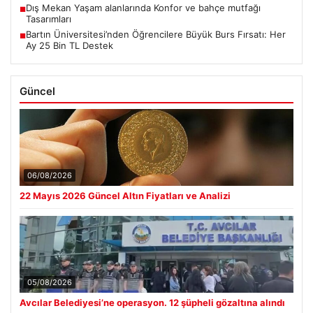
Dış Mekan Yaşam alanlarında Konfor ve bahçe mutfağı
■
Tasarımları
Bartın Üniversitesi’nden Öğrencilere Büyük Burs Fırsatı: Her
■
Ay 25 Bin TL Destek
Güncel
06/08/2026
22 Mayıs 2026 Güncel Altın Fiyatları ve Analizi
05/08/2026
Avcılar Belediyesi’ne operasyon. 12 şüpheli gözaltına alındı