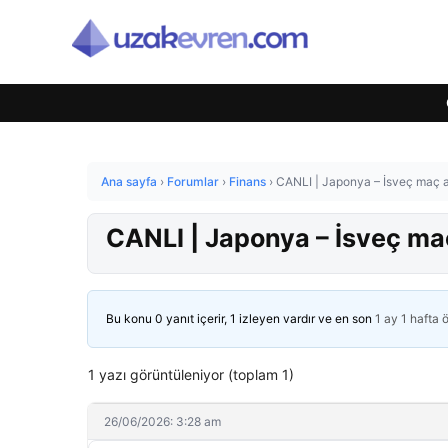
Ana sayfa
›
Forumlar
›
Finans
›
CANLI | Japonya – İsveç maç a
CANLI | Japonya – İsveç maç
Bu konu 0 yanıt içerir, 1 izleyen vardır ve en son
1 ay 1 hafta 
1 yazı görüntüleniyor (toplam 1)
26/06/2026: 3:28 am