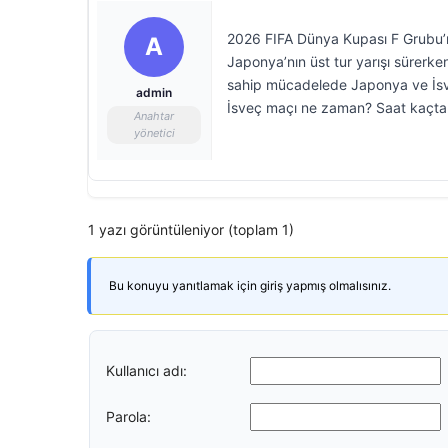
2026 FIFA Dünya Kupası F Grubu’n
A
Japonya’nın üst tur yarışı sürerken
sahip mücadelede Japonya ve İsv
admin
İsveç maçı ne zaman? Saat kaçta 
Anahtar
yönetici
1 yazı görüntüleniyor (toplam 1)
Bu konuyu yanıtlamak için giriş yapmış olmalısınız.
Kullanıcı adı:
Parola: