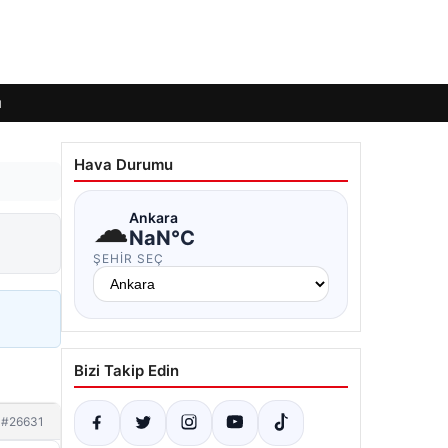
ı
Hava Durumu
☁
Ankara
NaN°C
ŞEHIR SEÇ
Bizi Takip Edin
#26631