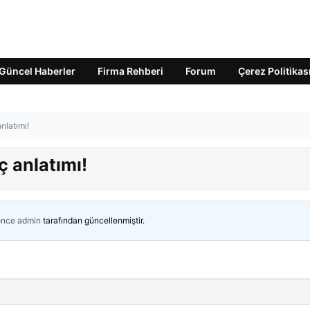
Güncel Haberler
Firma Rehberi
Forum
Çerez Politikas
nlatımı!
 anlatımı!
önce
admin
tarafından güncellenmiştir.