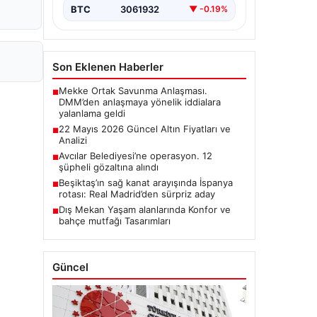
BTC
3061932
▼ -0.19%
Son Eklenen Haberler
Mekke Ortak Savunma Anlaşması.
■
DMM’den anlaşmaya yönelik iddialara
yalanlama geldi
22 Mayıs 2026 Güncel Altın Fiyatları ve
■
Analizi
Avcılar Belediyesi’ne operasyon. 12
■
şüpheli gözaltına alındı
Beşiktaş’ın sağ kanat arayışında İspanya
■
rotası: Real Madrid’den sürpriz aday
Dış Mekan Yaşam alanlarında Konfor ve
■
bahçe mutfağı Tasarımları
Güncel