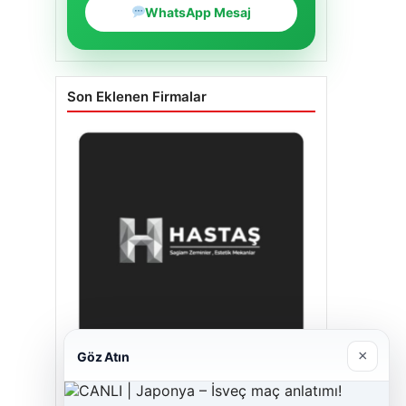
WhatsApp Mesaj
Son Eklenen Firmalar
×
Göz Atın
Enes Kaplan Avukatlık Bürosu