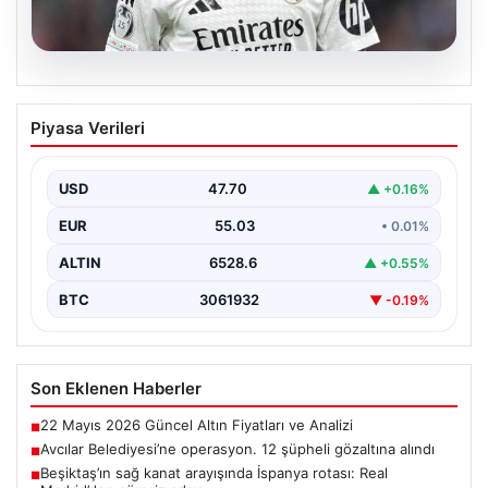
05.08.2026
Beşiktaş’ın sağ kanat arayışında
Piyasa Verileri
İspanya rotası: Real Madrid’den sürpriz
aday
USD
47.70
▲ +0.16%
Muhammed Salah için sürdürülen görüşmelerin son
noktasına ulaşmaması üzerine Beşiktaş yönetimi
EUR
55.03
• 0.01%
alternatif çözümlere hız…
ALTIN
6528.6
▲ +0.55%
BTC
3061932
▼ -0.19%
Son Eklenen Haberler
22 Mayıs 2026 Güncel Altın Fiyatları ve Analizi
■
Avcılar Belediyesi’ne operasyon. 12 şüpheli gözaltına alındı
■
Beşiktaş’ın sağ kanat arayışında İspanya rotası: Real
■