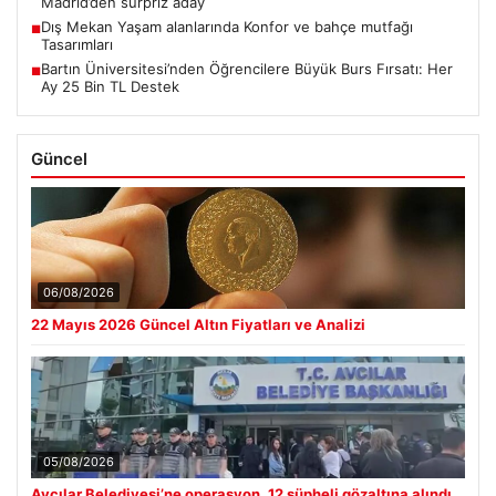
Madrid’den sürpriz aday
Dış Mekan Yaşam alanlarında Konfor ve bahçe mutfağı
■
Tasarımları
Bartın Üniversitesi’nden Öğrencilere Büyük Burs Fırsatı: Her
■
Ay 25 Bin TL Destek
Güncel
06/08/2026
22 Mayıs 2026 Güncel Altın Fiyatları ve Analizi
05/08/2026
Avcılar Belediyesi’ne operasyon. 12 şüpheli gözaltına alındı