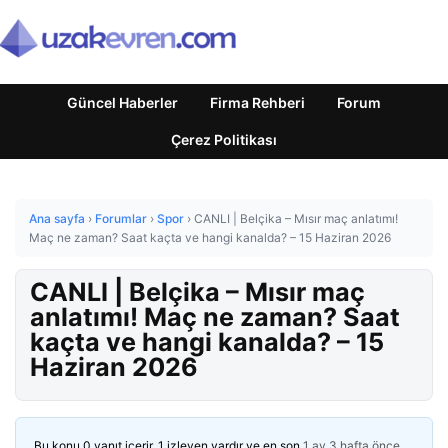
Güncel Haberler
Firma Rehberi
Forum
Çerez Politikası
Ana sayfa
›
Forumlar
›
Spor
›
CANLI | Belçika – Mısır maç anlatımı!
Maç ne zaman? Saat kaçta ve hangi kanalda? – 15 Haziran 2026
CANLI | Belçika – Mısır maç
anlatımı! Maç ne zaman? Saat
kaçta ve hangi kanalda? – 15
Haziran 2026
Bu konu 0 yanıt içerir, 1 izleyen vardır ve en son
1 ay 3 hafta önce