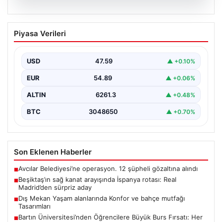
05.08.2026
Beşiktaş’ın sağ kanat arayışında
Piyasa Verileri
İspanya rotası: Real Madrid’den sürpriz
aday
USD
47.59
▲ +0.10%
Muhammed Salah için sürdürülen görüşmelerin son
noktasına ulaşmaması üzerine Beşiktaş yönetimi
EUR
54.89
▲ +0.06%
alternatif çözümlere hız…
ALTIN
6261.3
▲ +0.48%
BTC
3048650
▲ +0.70%
Son Eklenen Haberler
Avcılar Belediyesi’ne operasyon. 12 şüpheli gözaltına alındı
■
Beşiktaş’ın sağ kanat arayışında İspanya rotası: Real
■
Madrid’den sürpriz aday
Dış Mekan Yaşam alanlarında Konfor ve bahçe mutfağı
■
Tasarımları
Bartın Üniversitesi’nden Öğrencilere Büyük Burs Fırsatı: Her
■