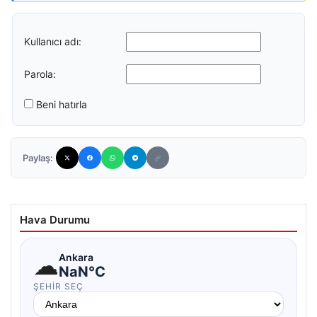
Kullanıcı adı:
Parola:
Beni hatırla
Paylaş:
Hava Durumu
☁
Ankara
NaN°C
ŞEHIR SEÇ