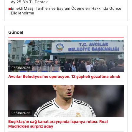
Ay 25 Bin TL Destek
Emekli Maaşı Tarihleri ve Bayram Ödemeleri Hakkında Güncel
■
Bilgilendirme
Güncel
05/08/2026
Avcılar Belediyesi’ne operasyon. 12 şüpheli gözaltına alındı
05/08/2026
Beşiktaş’ın sağ kanat arayışında İspanya rotası: Real
Madrid’den sürpriz aday