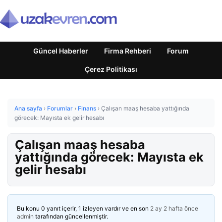
Güncel Haberler
Firma Rehberi
Forum
Çerez Politikası
Ana sayfa
›
Forumlar
›
Finans
›
Çalışan maaş hesaba yattığında
görecek: Mayısta ek gelir hesabı
Çalışan maaş hesaba
yattığında görecek: Mayısta ek
gelir hesabı
Bu konu 0 yanıt içerir, 1 izleyen vardır ve en son
2 ay 2 hafta önce
admin
tarafından güncellenmiştir.