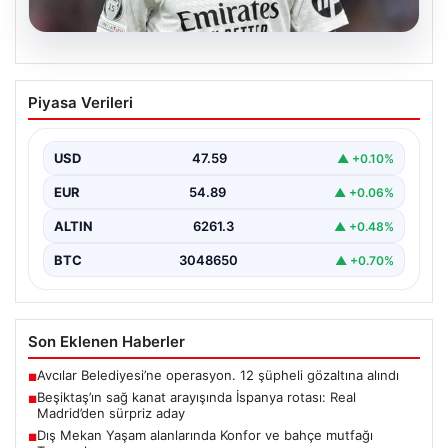
05.08.2026
Beşiktaş’ın sağ kanat arayışında
Piyasa Verileri
İspanya rotası: Real Madrid’den sürpriz
aday
USD
47.59
▲ +0.10%
Muhammed Salah için sürdürülen görüşmelerin son
noktasına ulaşmaması üzerine Beşiktaş yönetimi
EUR
54.89
▲ +0.06%
alternatif çözümlere hız…
ALTIN
6261.3
▲ +0.48%
BTC
3048650
▲ +0.70%
Son Eklenen Haberler
Avcılar Belediyesi’ne operasyon. 12 şüpheli gözaltına alındı
■
Beşiktaş’ın sağ kanat arayışında İspanya rotası: Real
■
Madrid’den sürpriz aday
Dış Mekan Yaşam alanlarında Konfor ve bahçe mutfağı
■