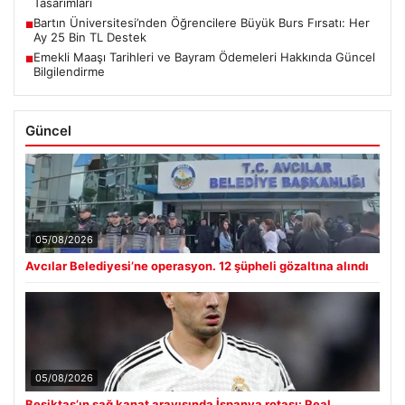
Tasarımları
Bartın Üniversitesi’nden Öğrencilere Büyük Burs Fırsatı: Her
■
Ay 25 Bin TL Destek
Emekli Maaşı Tarihleri ve Bayram Ödemeleri Hakkında Güncel
■
Bilgilendirme
Güncel
05/08/2026
Avcılar Belediyesi’ne operasyon. 12 şüpheli gözaltına alındı
05/08/2026
Beşiktaş’ın sağ kanat arayışında İspanya rotası: Real