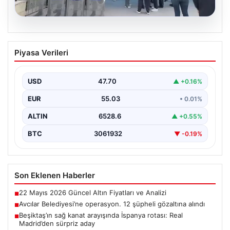
05.08.2026
Avcılar Belediyesi’ne operasyon. 12
Piyasa Verileri
şüpheli gözaltına alındı
USD
47.70
▲ +0.16%
EUR
55.03
• 0.01%
ALTIN
6528.6
▲ +0.55%
BTC
3061932
▼ -0.19%
Son Eklenen Haberler
22 Mayıs 2026 Güncel Altın Fiyatları ve Analizi
■
Avcılar Belediyesi’ne operasyon. 12 şüpheli gözaltına alındı
■
Beşiktaş’ın sağ kanat arayışında İspanya rotası: Real
■
Madrid’den sürpriz aday