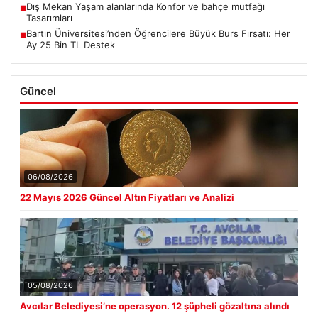
Dış Mekan Yaşam alanlarında Konfor ve bahçe mutfağı
■
Tasarımları
Bartın Üniversitesi’nden Öğrencilere Büyük Burs Fırsatı: Her
■
Ay 25 Bin TL Destek
Güncel
06/08/2026
22 Mayıs 2026 Güncel Altın Fiyatları ve Analizi
05/08/2026
Avcılar Belediyesi’ne operasyon. 12 şüpheli gözaltına alındı