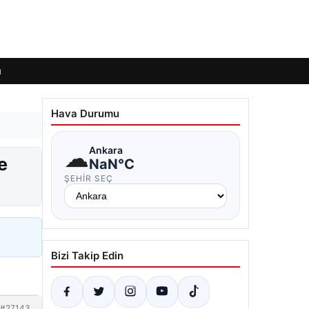
ı
Hava Durumu
☁
Ankara
e
NaN°C
ŞEHIR SEÇ
Bizi Takip Edin
#27143