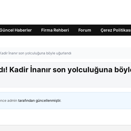
Güncel Haberler
Firma Rehberi
Forum
Çerez Politikas
 Kadir İnanır son yolculuğuna böyle uğurlandı
dı! Kadir İnanır son yolculuğuna böyl
önce
admin
tarafından güncellenmiştir.