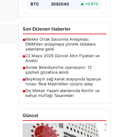
BTC
3092040
▲ +0.97%
Son Eklenen Haberler
Mekke Ortak Savunma Anlaşması.
■
DMM’den anlaşmaya yönelik iddialara
yalanlama geldi
22 Mayıs 2026 Güncel Altın Fiyatları ve
■
Analizi
Avcılar Belediyesi’ne operasyon. 12
■
şüpheli gözaltına alındı
Beşiktaş’ın sağ kanat arayışında İspanya
■
rotası: Real Madrid’den sürpriz aday
Dış Mekan Yaşam alanlarında Konfor ve
■
bahçe mutfağı Tasarımları
Güncel