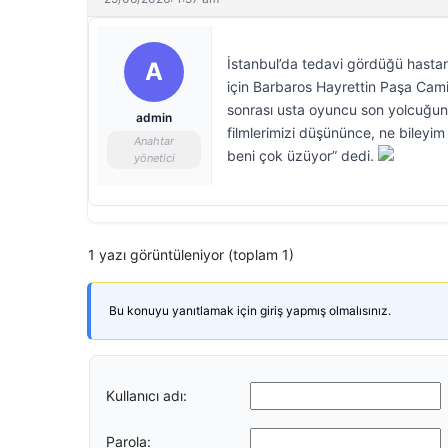
İstanbul’da tedavi gördüğü hasta
A
için Barbaros Hayrettin Paşa Cami
sonrası usta oyuncu son yolcuğuna
admin
filmlerimizi düşününce, ne bileyim
Anahtar
beni çok üzüyor” dedi.
yönetici
1 yazı görüntüleniyor (toplam 1)
Bu konuyu yanıtlamak için giriş yapmış olmalısınız.
Kullanıcı adı:
Parola: