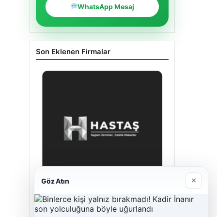
WhatsApp Mesaj
Son Eklenen Firmalar
×
Göz Atın
Enes Kaplan Avukatlık Bürosu