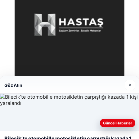
×
Göz Atın
Enes Kaplan Avukatlık Bürosu
28/04/2026
Web sitemizi nasıl kullandığınızı daha iyi anlayabilmek,
Güncel Haberler
deneyiminizi kişiselleştirmek ve geliştirmek amacıyla çerezler
kullanıyoruz.
Çerez Politikamız
Bilecik’te otomobille motosikletin çarpıştığı kazada 1