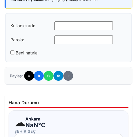
Kullanıcı adı:
Parola:
Beni hatırla
Paylaş:
Hava Durumu
☁
Ankara
NaN°C
ŞEHIR SEÇ