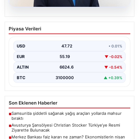
09.08.2026
Avusturya Şansölyesi Christian
Piyasa Verileri
Stocker Türkiye’ye Resmi Ziyarette
Bulunacak
USD
47.72
• 0.01%
Türkiye ile Avusturya arasındaki diplomatik ilişkiler hız
kesmeden sürerken, iki ülke liderleri arasındaki
EUR
55.19
▼ -0.02%
görüşmelerin…
ALTIN
6624.6
▼ -0.54%
BTC
3100000
▲ +0.39%
Son Eklenen Haberler
Samsun’da şiddetli sağanak yağış araçları yollarda mahsur
■
bıraktı
Avusturya Şansölyesi Christian Stocker Türkiye’ye Resmi
■
Ziyarette Bulunacak
Merkez Bankası faiz kararı ne zaman? Ekonomistlerin nisan
■