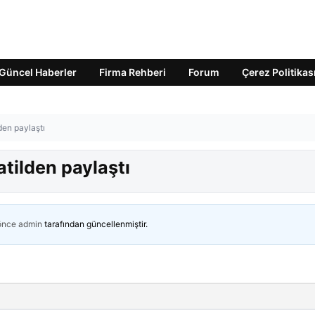
Güncel Haberler
Firma Rehberi
Forum
Çerez Politikas
lden paylaştı
Tatilden paylaştı
 önce
admin
tarafından güncellenmiştir.