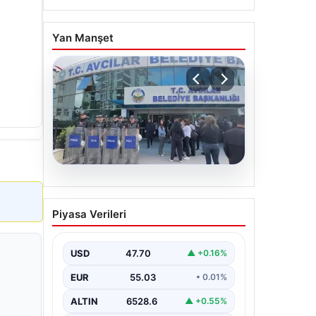
Yan Manşet
05.08.2026
Avcılar Belediyesi’ne
Piyasa Verileri
operasyon. 12 şüpheli
gözaltına alındı
USD
47.70
▲ +0.16%
EUR
55.03
• 0.01%
ALTIN
6528.6
▲ +0.55%