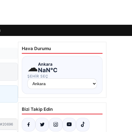
ı
Hava Durumu
☁
Ankara
NaN°C
ŞEHIR SEÇ
Bizi Takip Edin
#20696