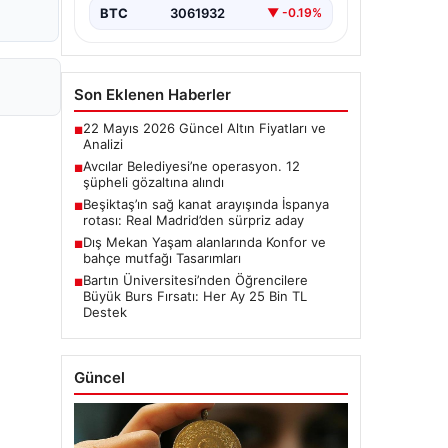
BTC
3061932
▼ -0.19%
Son Eklenen Haberler
22 Mayıs 2026 Güncel Altın Fiyatları ve
■
Analizi
Avcılar Belediyesi’ne operasyon. 12
■
şüpheli gözaltına alındı
Beşiktaş’ın sağ kanat arayışında İspanya
■
rotası: Real Madrid’den sürpriz aday
Dış Mekan Yaşam alanlarında Konfor ve
■
bahçe mutfağı Tasarımları
Bartın Üniversitesi’nden Öğrencilere
■
Büyük Burs Fırsatı: Her Ay 25 Bin TL
Destek
Güncel