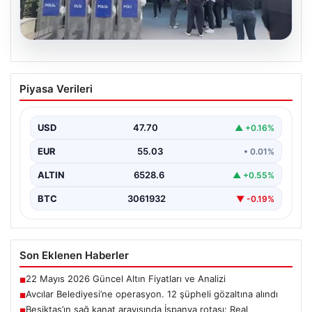
05.08.2026
Avcılar Belediyesi’ne operasyon. 12
Piyasa Verileri
şüpheli gözaltına alındı
USD
47.70
▲ +0.16%
EUR
55.03
• 0.01%
ALTIN
6528.6
▲ +0.55%
BTC
3061932
▼ -0.19%
Son Eklenen Haberler
22 Mayıs 2026 Güncel Altın Fiyatları ve Analizi
■
Avcılar Belediyesi’ne operasyon. 12 şüpheli gözaltına alındı
■
Beşiktaş’ın sağ kanat arayışında İspanya rotası: Real
■