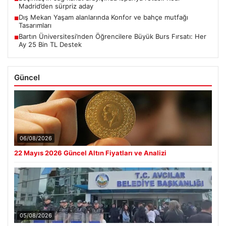
Madrid’den sürpriz aday
Dış Mekan Yaşam alanlarında Konfor ve bahçe mutfağı
■
Tasarımları
Bartın Üniversitesi’nden Öğrencilere Büyük Burs Fırsatı: Her
■
Ay 25 Bin TL Destek
Güncel
06/08/2026
22 Mayıs 2026 Güncel Altın Fiyatları ve Analizi
05/08/2026