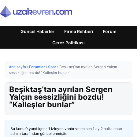
Güncel Haberler
Firma Rehberi
Forum
Çerez Politikası
Ana sayfa
›
Forumlar
›
Spor
›
Beşiktaş’tan ayrılan Sergen Yalçın
sessizliğini bozdu! “Kalleşler bunlar”
Beşiktaş’tan ayrılan Sergen
Yalçın sessizliğini bozdu!
“Kalleşler bunlar”
Bu konu 0 yanıt içerir, 1 izleyen vardır ve en son
1 ay 2 hafta önce
admin
tarafından güncellenmiştir.