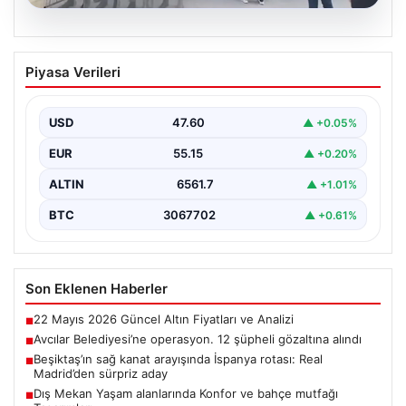
05.08.2026
Avcılar Belediyesi’ne operasyon. 12
Piyasa Verileri
şüpheli gözaltına alındı
USD
47.60
▲ +0.05%
EUR
55.15
▲ +0.20%
ALTIN
6561.7
▲ +1.01%
BTC
3067702
▲ +0.61%
Son Eklenen Haberler
22 Mayıs 2026 Güncel Altın Fiyatları ve Analizi
■
Avcılar Belediyesi’ne operasyon. 12 şüpheli gözaltına alındı
■
Beşiktaş’ın sağ kanat arayışında İspanya rotası: Real
■
Madrid’den sürpriz aday
Dış Mekan Yaşam alanlarında Konfor ve bahçe mutfağı
■