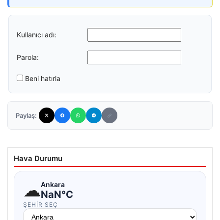
Kullanıcı adı:
Parola:
Beni hatırla
Paylaş:
Hava Durumu
☁
Ankara
NaN°C
ŞEHIR SEÇ