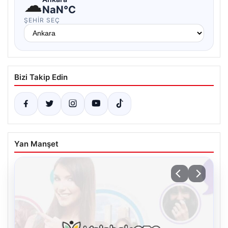
☁
NaN°C
ŞEHIR SEÇ
Bizi Takip Edin
Yan Manşet