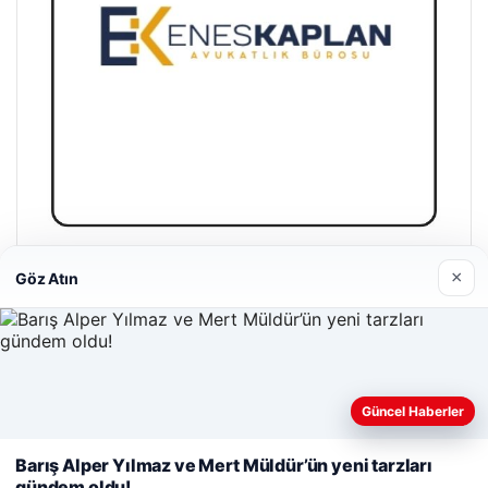
Enes Kaplan Avukatlık Bürosu
×
Göz Atın
28/04/2026
Web sitemizi nasıl kullandığınızı daha iyi anlayabilmek,
Güncel Haberler
deneyiminizi kişiselleştirmek ve geliştirmek amacıyla çerezler
kullanıyoruz.
Çerez Politikamız
Barış Alper Yılmaz ve Mert Müldür’ün yeni tarzları
© 2026 Uzak Evren – Güncel Haberler
gündem oldu!
Reddet
Kabul Et