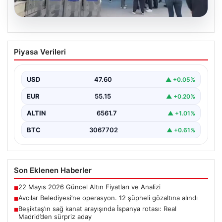
05.08.2026
Avcılar Belediyesi’ne operasyon. 12
Piyasa Verileri
şüpheli gözaltına alındı
USD
47.60
▲ +0.05%
EUR
55.15
▲ +0.20%
ALTIN
6561.7
▲ +1.01%
BTC
3067702
▲ +0.61%
Son Eklenen Haberler
22 Mayıs 2026 Güncel Altın Fiyatları ve Analizi
■
Avcılar Belediyesi’ne operasyon. 12 şüpheli gözaltına alındı
■
Beşiktaş’ın sağ kanat arayışında İspanya rotası: Real
■
Madrid’den sürpriz aday