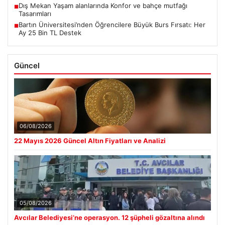
Dış Mekan Yaşam alanlarında Konfor ve bahçe mutfağı
■
Tasarımları
Bartın Üniversitesi’nden Öğrencilere Büyük Burs Fırsatı: Her
■
Ay 25 Bin TL Destek
Güncel
06/08/2026
22 Mayıs 2026 Güncel Altın Fiyatları ve Analizi
05/08/2026
Avcılar Belediyesi’ne operasyon. 12 şüpheli gözaltına alındı