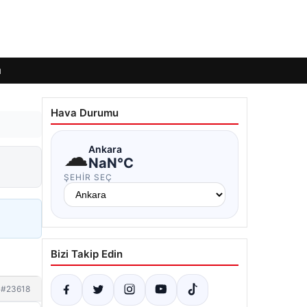
ı
Hava Durumu
☁
Ankara
NaN°C
ŞEHIR SEÇ
Bizi Takip Edin
#23618