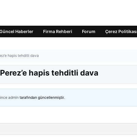
Güncel Haberler
Firma Rehberi
Forum
Çerez Politikas
ez’e hapis tehditli dava
Perez’e hapis tehditli dava
 önce
admin
tarafından güncellenmiştir.