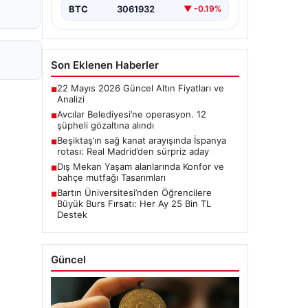
BTC
3061932
▼ -0.19%
Son Eklenen Haberler
22 Mayıs 2026 Güncel Altın Fiyatları ve
■
Analizi
Avcılar Belediyesi’ne operasyon. 12
■
şüpheli gözaltına alındı
Beşiktaş’ın sağ kanat arayışında İspanya
■
rotası: Real Madrid’den sürpriz aday
Dış Mekan Yaşam alanlarında Konfor ve
■
bahçe mutfağı Tasarımları
Bartın Üniversitesi’nden Öğrencilere
■
Büyük Burs Fırsatı: Her Ay 25 Bin TL
Destek
Güncel