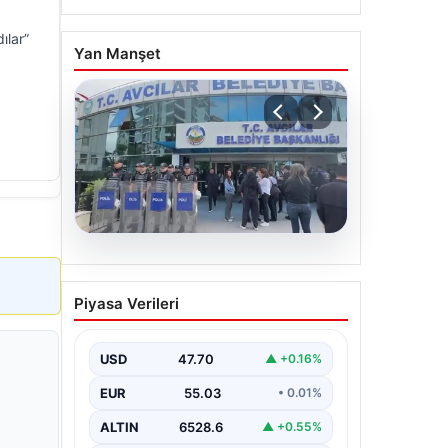
ılar”
Yan Manşet
05.08.2026
Avcılar Belediyesi’ne
Piyasa Verileri
operasyon. 12 şüpheli
gözaltına alındı
USD
47.70
▲ +0.16%
EUR
55.03
• 0.01%
ALTIN
6528.6
▲ +0.55%