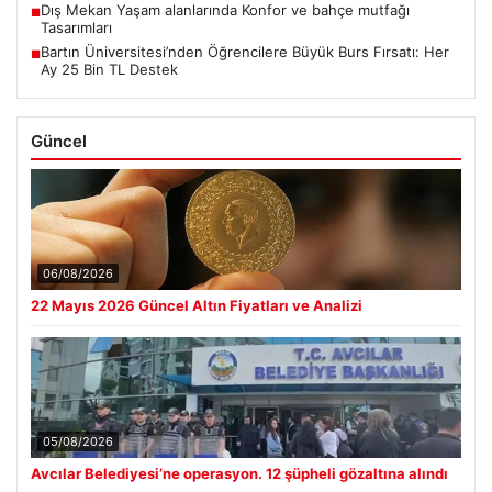
Dış Mekan Yaşam alanlarında Konfor ve bahçe mutfağı
■
Tasarımları
Bartın Üniversitesi’nden Öğrencilere Büyük Burs Fırsatı: Her
■
Ay 25 Bin TL Destek
Güncel
06/08/2026
22 Mayıs 2026 Güncel Altın Fiyatları ve Analizi
05/08/2026
Avcılar Belediyesi’ne operasyon. 12 şüpheli gözaltına alındı