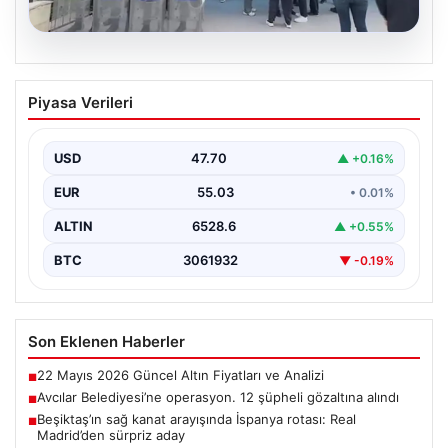
05.08.2026
Avcılar Belediyesi’ne operasyon. 12
Piyasa Verileri
şüpheli gözaltına alındı
USD
47.70
▲ +0.16%
EUR
55.03
• 0.01%
ALTIN
6528.6
▲ +0.55%
BTC
3061932
▼ -0.19%
Son Eklenen Haberler
22 Mayıs 2026 Güncel Altın Fiyatları ve Analizi
■
Avcılar Belediyesi’ne operasyon. 12 şüpheli gözaltına alındı
■
Beşiktaş’ın sağ kanat arayışında İspanya rotası: Real
■
Madrid’den sürpriz aday