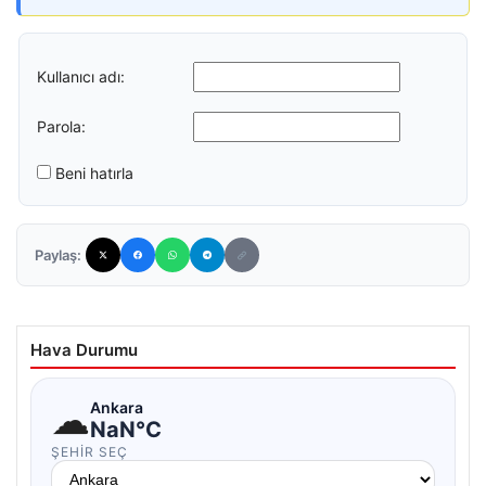
Kullanıcı adı:
Parola:
Beni hatırla
Paylaş:
Hava Durumu
☁
Ankara
NaN°C
ŞEHIR SEÇ