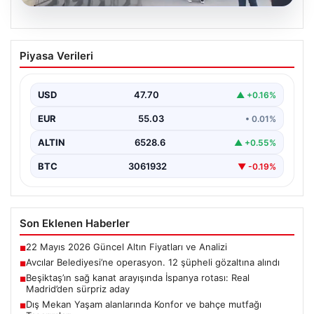
05.08.2026
Avcılar Belediyesi’ne operasyon. 12
Piyasa Verileri
şüpheli gözaltına alındı
USD
47.70
▲ +0.16%
EUR
55.03
• 0.01%
ALTIN
6528.6
▲ +0.55%
BTC
3061932
▼ -0.19%
Son Eklenen Haberler
22 Mayıs 2026 Güncel Altın Fiyatları ve Analizi
■
Avcılar Belediyesi’ne operasyon. 12 şüpheli gözaltına alındı
■
Beşiktaş’ın sağ kanat arayışında İspanya rotası: Real
■
Madrid’den sürpriz aday
Dış Mekan Yaşam alanlarında Konfor ve bahçe mutfağı
■