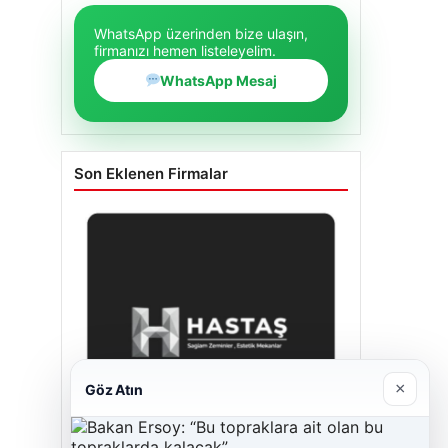
WhatsApp üzerinden bize ulaşın,
firmanızı hemen listeleyelim.
WhatsApp Mesaj
Son Eklenen Firmalar
×
Göz Atın