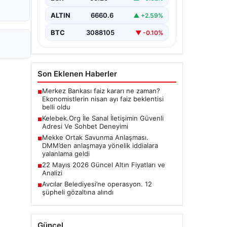
ALTIN
6660.6
▲ +2.59%
BTC
3088105
▼ -0.10%
Son Eklenen Haberler
Merkez Bankası faiz kararı ne zaman?
■
Ekonomistlerin nisan ayı faiz beklentisi
belli oldu
Kelebek.Org İle Sanal İletişimin Güvenli
■
Adresi Ve Sohbet Deneyimi
Mekke Ortak Savunma Anlaşması.
■
DMM’den anlaşmaya yönelik iddialara
yalanlama geldi
22 Mayıs 2026 Güncel Altın Fiyatları ve
■
Analizi
Avcılar Belediyesi’ne operasyon. 12
■
şüpheli gözaltına alındı
Güncel