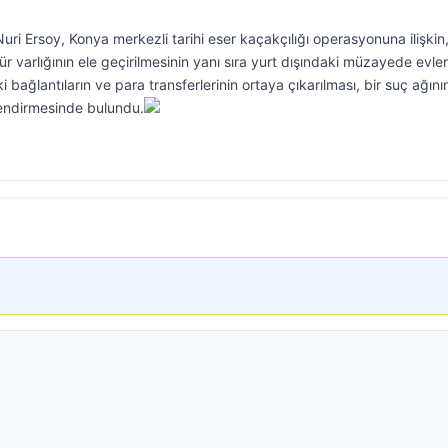
ri Ersoy, Konya merkezli tarihi eser kaçakçılığı operasyonuna ilişkin
 varlığının ele geçirilmesinin yanı sıra yurt dışındaki müzayede evleri
 bağlantıların ve para transferlerinin ortaya çıkarılması, bir suç ağını
rlendirmesinde bulundu.