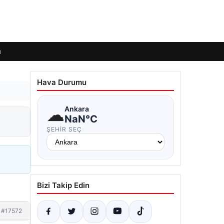
ı
Hava Durumu
☁
Ankara
NaN°C
ŞEHIR SEÇ
Bizi Takip Edin
#17572