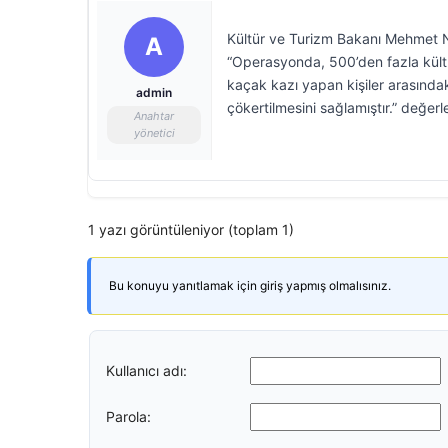
Kültür ve Turizm Bakanı Mehmet Nu
A
“Operasyonda, 500’den fazla kültür
kaçak kazı yapan kişiler arasındaki
admin
çökertilmesini sağlamıştır.” değe
Anahtar
yönetici
1 yazı görüntüleniyor (toplam 1)
Bu konuyu yanıtlamak için giriş yapmış olmalısınız.
Kullanıcı adı:
Parola: