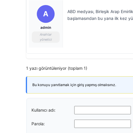
ABD medyası, Birleşik Arap Emirlikl
A
başlamasından bu yana ilk kez yü
admin
Anahtar
yönetici
1 yazı görüntüleniyor (toplam 1)
Bu konuyu yanıtlamak için giriş yapmış olmalısınız.
Kullanıcı adı:
Parola: