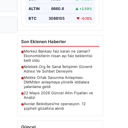
ALTIN
6660.6
▲ +2.59%
BTC
3088105
▼ -0.10%
Son Eklenen Haberler
Merkez Bankası faiz kararı ne zaman?
■
Ekonomistlerin nisan ayı faiz beklentisi
belli oldu
Kelebek.Org İle Sanal İletişimin Güvenli
■
Adresi Ve Sohbet Deneyimi
Mekke Ortak Savunma Anlaşması.
■
DMM’den anlaşmaya yönelik iddialara
yalanlama geldi
22 Mayıs 2026 Güncel Altın Fiyatları ve
■
Analizi
Avcılar Belediyesi’ne operasyon. 12
■
şüpheli gözaltına alındı
Güncel