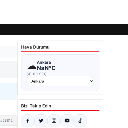
ı
Hava Durumu
☁
Ankara
NaN°C
ŞEHIR SEÇ
Bizi Takip Edin
#23812