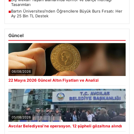
■
Tasarımları
Bartın Üniversitesi’nden Öğrencilere Büyük Burs Fırsatı: Her
■
Ay 25 Bin TL Destek
Güncel
06/08/2026
22 Mayıs 2026 Güncel Altın Fiyatları ve Analizi
05/08/2026
Avcılar Belediyesi’ne operasyon. 12 şüpheli gözaltına alındı