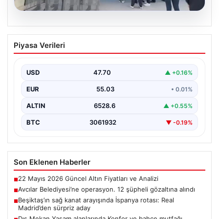
05.08.2026
Avcılar Belediyesi’ne operasyon. 12
Piyasa Verileri
şüpheli gözaltına alındı
USD
47.70
▲ +0.16%
EUR
55.03
• 0.01%
ALTIN
6528.6
▲ +0.55%
BTC
3061932
▼ -0.19%
Son Eklenen Haberler
22 Mayıs 2026 Güncel Altın Fiyatları ve Analizi
■
Avcılar Belediyesi’ne operasyon. 12 şüpheli gözaltına alındı
■
Beşiktaş’ın sağ kanat arayışında İspanya rotası: Real
■
Madrid’den sürpriz aday
Dış Mekan Yaşam alanlarında Konfor ve bahçe mutfağı