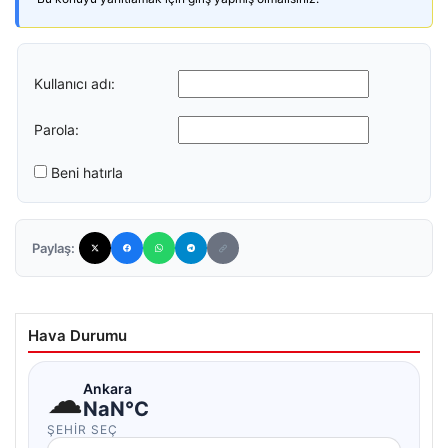
Kullanıcı adı:
Parola:
Beni hatırla
Paylaş:
Hava Durumu
☁
Ankara
NaN°C
ŞEHIR SEÇ