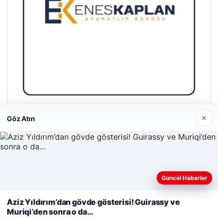
Enes Kaplan Avukatlık Bürosu
×
Göz Atın
28/04/2026
Web sitemizi nasıl kullandığınızı daha iyi anlayabilmek,
Güncel Haberler
deneyiminizi kişiselleştirmek ve geliştirmek amacıyla çerezler
kullanıyoruz.
Çerez Politikamız
Aziz Yıldırım’dan gövde gösterisi! Guirassy ve
© 2026 Uzak Evren – Güncel Haberler
Muriqi’den sonra o da…
Reddet
Kabul Et