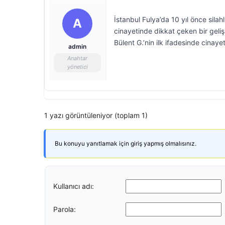
İstanbul Fulya’da 10 yıl önce sil
A
cinayetinde dikkat çeken bir geli
Bülent G.’nin ilk ifadesinde cinayeti
admin
Anahtar
yönetici
1 yazı görüntüleniyor (toplam 1)
Bu konuyu yanıtlamak için giriş yapmış olmalısınız.
Kullanıcı adı:
Parola: