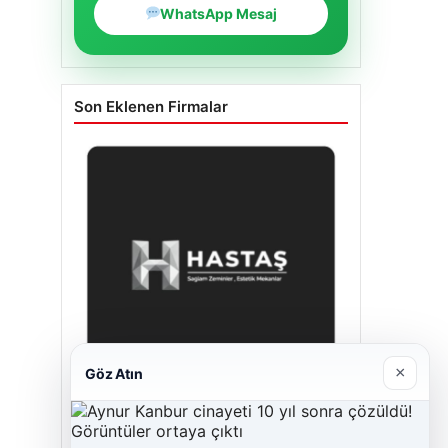
WhatsApp Mesaj
Son Eklenen Firmalar
×
Göz Atın
Enes Kaplan Avukatlık Bürosu