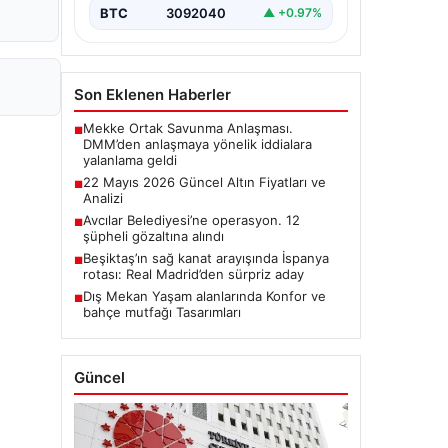
BTC
3092040
▲ +0.97%
Son Eklenen Haberler
Mekke Ortak Savunma Anlaşması.
■
DMM’den anlaşmaya yönelik iddialara
yalanlama geldi
22 Mayıs 2026 Güncel Altın Fiyatları ve
■
Analizi
Avcılar Belediyesi’ne operasyon. 12
■
şüpheli gözaltına alındı
Beşiktaş’ın sağ kanat arayışında İspanya
■
rotası: Real Madrid’den sürpriz aday
Dış Mekan Yaşam alanlarında Konfor ve
■
bahçe mutfağı Tasarımları
Güncel