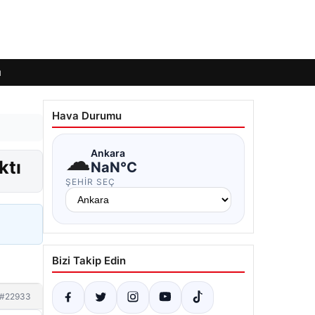
ı
Hava Durumu
☁
Ankara
ktı
NaN°C
ŞEHIR SEÇ
Bizi Takip Edin
#22933