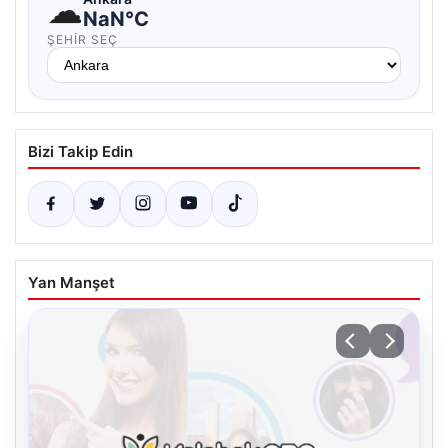
☁
NaN°C
ŞEHIR SEÇ
Bizi Takip Edin
Yan Manşet