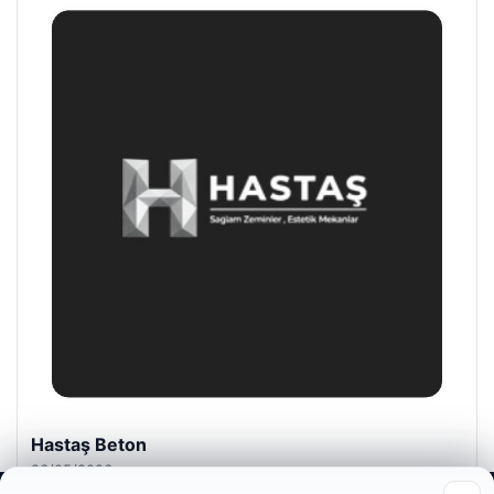
Enes Kaplan Avukatlık Bürosu
28/04/2026