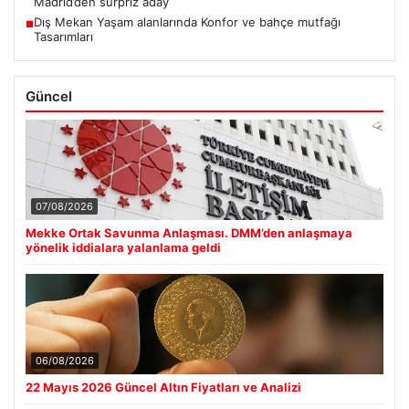
Madrid’den sürpriz aday
Dış Mekan Yaşam alanlarında Konfor ve bahçe mutfağı
■
Tasarımları
Güncel
07/08/2026
Mekke Ortak Savunma Anlaşması. DMM’den anlaşmaya
yönelik iddialara yalanlama geldi
06/08/2026
22 Mayıs 2026 Güncel Altın Fiyatları ve Analizi