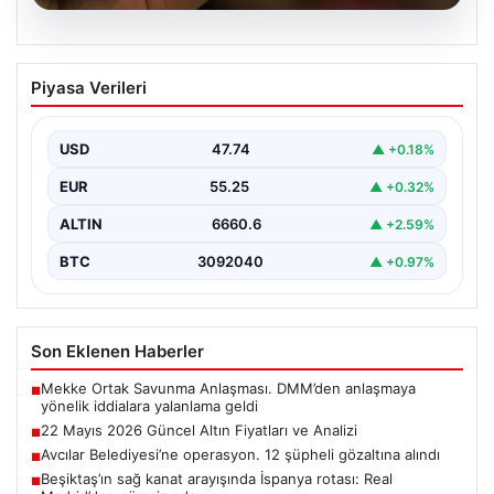
06.08.2026
22 Mayıs 2026 Güncel Altın Fiyatları ve
Piyasa Verileri
Analizi
24 Mayıs 2026 tarihine yaklaşırken, altın fiyatlarındaki
hareketlilik yatırımcıların ve ilgili piyasa uzmanlarının
USD
47.74
▲ +0.18%
en…
EUR
55.25
▲ +0.32%
ALTIN
6660.6
▲ +2.59%
BTC
3092040
▲ +0.97%
Son Eklenen Haberler
Mekke Ortak Savunma Anlaşması. DMM’den anlaşmaya
■
yönelik iddialara yalanlama geldi
22 Mayıs 2026 Güncel Altın Fiyatları ve Analizi
■
Avcılar Belediyesi’ne operasyon. 12 şüpheli gözaltına alındı
■
Beşiktaş’ın sağ kanat arayışında İspanya rotası: Real
■