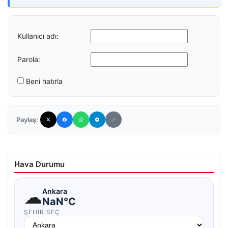
Kullanıcı adı:
Parola:
Beni hatırla
Paylaş:
Hava Durumu
☁
Ankara
NaN°C
ŞEHIR SEÇ