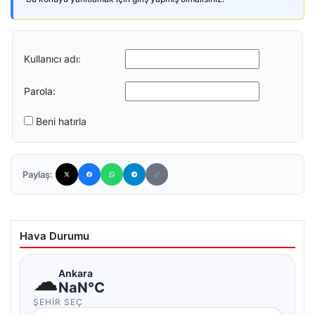
Kullanıcı adı:
Parola:
Beni hatırla
Paylaş:
Hava Durumu
☁
Ankara
NaN°C
ŞEHIR SEÇ