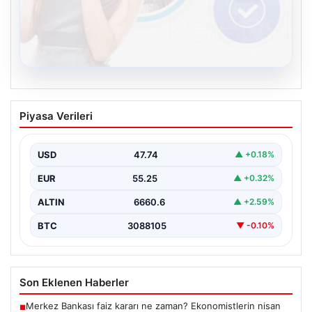
08.08.2026
Kelebek.Org İle Sanal İletişimin Güvenli
Piyasa Verileri
Adresi Ve Sohbet Deneyimi
İnternet çağında insanların kaliteli bir biçimde irtibat
kurması kritik bir değer ifade etmektedir. Halen…
USD
47.74
▲ +0.18%
EUR
55.25
▲ +0.32%
ALTIN
6660.6
▲ +2.59%
BTC
3088105
▼ -0.10%
Son Eklenen Haberler
Merkez Bankası faiz kararı ne zaman? Ekonomistlerin nisan
■