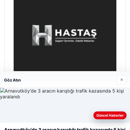
×
Göz Atın
Enes Kaplan Avukatlık Bürosu
28/04/2026
Web sitemizi nasıl kullandığınızı daha iyi anlayabilmek,
Güncel Haberler
deneyiminizi kişiselleştirmek ve geliştirmek amacıyla çerezler
kullanıyoruz.
Çerez Politikamız
Arnavutköy’de 3 aracın karıştığı trafik kazasında 5 kişi