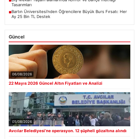
■
Tasarımları
Bartın Üniversitesi’nden Öğrencilere Büyük Burs Fırsatı: Her
■
Ay 25 Bin TL Destek
Güncel
06/08/2026
22 Mayıs 2026 Güncel Altın Fiyatları ve Analizi
05/08/2026
Avcılar Belediyesi’ne operasyon. 12 şüpheli gözaltına alındı