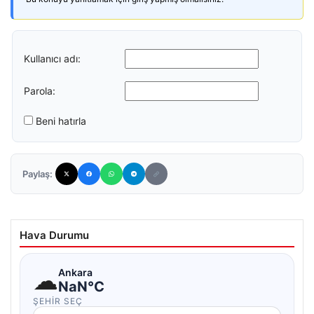
Kullanıcı adı:
Parola:
Beni hatırla
Paylaş:
Hava Durumu
☁
Ankara
NaN°C
ŞEHIR SEÇ