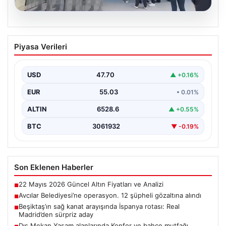
05.08.2026
Avcılar Belediyesi’ne operasyon. 12
Piyasa Verileri
şüpheli gözaltına alındı
USD
47.70
▲ +0.16%
EUR
55.03
• 0.01%
ALTIN
6528.6
▲ +0.55%
BTC
3061932
▼ -0.19%
Son Eklenen Haberler
22 Mayıs 2026 Güncel Altın Fiyatları ve Analizi
■
Avcılar Belediyesi’ne operasyon. 12 şüpheli gözaltına alındı
■
Beşiktaş’ın sağ kanat arayışında İspanya rotası: Real
■
Madrid’den sürpriz aday
Dış Mekan Yaşam alanlarında Konfor ve bahçe mutfağı