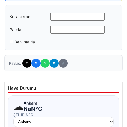
Kullanıcı adı:
Parola:
Beni hatırla
Paylaş:
Hava Durumu
☁
Ankara
NaN°C
ŞEHIR SEÇ