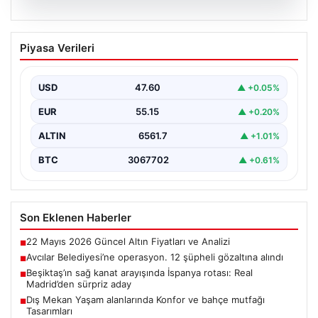
05.08.2026
Avcılar Belediyesi’ne operasyon. 12
Piyasa Verileri
şüpheli gözaltına alındı
USD
47.60
▲ +0.05%
EUR
55.15
▲ +0.20%
ALTIN
6561.7
▲ +1.01%
BTC
3067702
▲ +0.61%
Son Eklenen Haberler
22 Mayıs 2026 Güncel Altın Fiyatları ve Analizi
■
Avcılar Belediyesi’ne operasyon. 12 şüpheli gözaltına alındı
■
Beşiktaş’ın sağ kanat arayışında İspanya rotası: Real
■
Madrid’den sürpriz aday
Dış Mekan Yaşam alanlarında Konfor ve bahçe mutfağı
■
Tasarımları