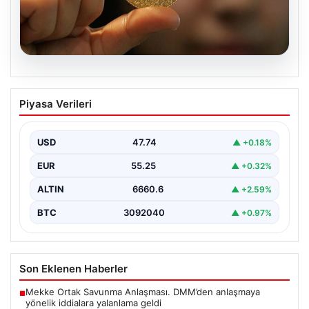
06.08.2026
22 Mayıs 2026 Güncel Altın Fiyatları ve
Piyasa Verileri
Analizi
24 Mayıs 2026 tarihine yaklaşırken, altın fiyatlarındaki
hareketlilik yatırımcıların ve ilgili piyasa uzmanlarının
USD
47.74
▲ +0.18%
en…
EUR
55.25
▲ +0.32%
ALTIN
6660.6
▲ +2.59%
BTC
3092040
▲ +0.97%
Son Eklenen Haberler
Mekke Ortak Savunma Anlaşması. DMM’den anlaşmaya
■
yönelik iddialara yalanlama geldi