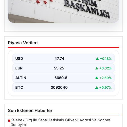
07.08.2026
Mekke Ortak Savunma Anlaşması.
Piyasa Verileri
DMM’den anlaşmaya yönelik iddialara
yalanlama geldi
USD
47.74
▲ +0.18%
EUR
55.25
▲ +0.32%
ALTIN
6660.6
▲ +2.59%
BTC
3092040
▲ +0.97%
Son Eklenen Haberler
Kelebek.Org İle Sanal İletişimin Güvenli Adresi Ve Sohbet
■
Deneyimi