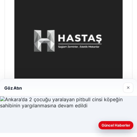
×
Göz Atın
Enes Kaplan Avukatlık Bürosu
28/04/2026
Web sitemizi nasıl kullandığınızı daha iyi anlayabilmek,
Güncel Haberler
deneyiminizi kişiselleştirmek ve geliştirmek amacıyla çerezler