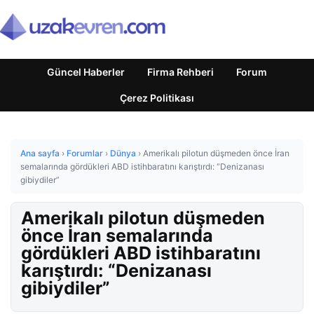
Güncel Haberler
Firma Rehberi
Forum
Çerez Politikası
Ana sayfa
›
Forumlar
›
Dünya
›
Amerikalı pilotun düşmeden önce İran
semalarında gördükleri ABD istihbaratını karıştırdı: “Denizanası
gibiydiler”
Amerikalı pilotun düşmeden
önce İran semalarında
gördükleri ABD istihbaratını
karıştırdı: “Denizanası
gibiydiler”