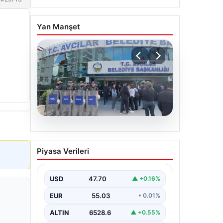
Yan Manşet
05.08.2026
Avcılar Belediyesi’ne
Piyasa Verileri
operasyon. 12 şüpheli
gözaltına alındı
USD
47.70
▲ +0.16%
EUR
55.03
• 0.01%
ALTIN
6528.6
▲ +0.55%