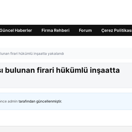
Güncel Haberler
Firma Rehberi
Forum
Çerez Politikas
ulunan firari hükümlü inşaatta yakalandı
sı bulunan firari hükümlü inşaatta
 önce
admin
tarafından güncellenmiştir.