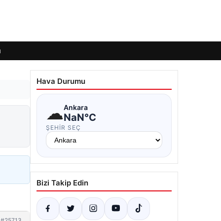
ı
Hava Durumu
☁
Ankara
NaN°C
ŞEHIR SEÇ
Bizi Takip Edin
#25713