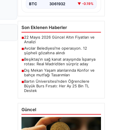
BTC
3061932
▼ -0.19%
Son Eklenen Haberler
22 Mayıs 2026 Güncel Altın Fiyatları ve
■
Analizi
Avcılar Belediyesi’ne operasyon. 12
■
şüpheli gözaltına alındı
Beşiktaş’ın sağ kanat arayışında İspanya
■
rotası: Real Madrid’den sürpriz aday
Dış Mekan Yaşam alanlarında Konfor ve
■
bahçe mutfağı Tasarımları
Bartın Üniversitesi’nden Öğrencilere
■
Büyük Burs Fırsatı: Her Ay 25 Bin TL
Destek
Güncel