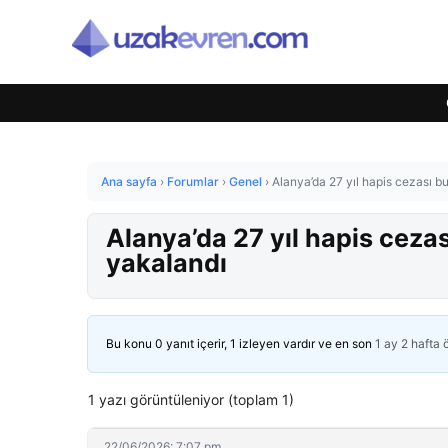
Ana sayfa
›
Forumlar
›
Genel
›
Alanya’da 27 yıl hapis cezası b
Alanya’da 27 yıl hapis ceza
yakalandı
Bu konu 0 yanıt içerir, 1 izleyen vardır ve en son
1 ay 2 hafta
1 yazı görüntüleniyor (toplam 1)
22/06/2026: 7:07 pm