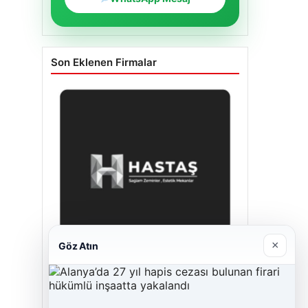
Son Eklenen Firmalar
×
Göz Atın
Enes Kaplan Avukatlık Bürosu
28/04/2026