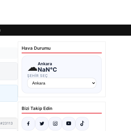
ı
Hava Durumu
☁
Ankara
NaN°C
ŞEHIR SEÇ
Bizi Takip Edin
#23113