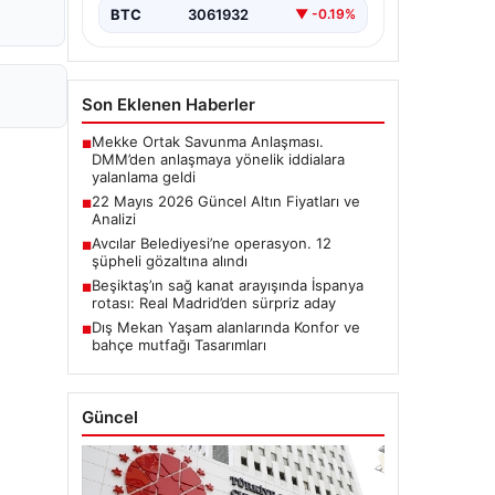
BTC
3061932
▼ -0.19%
Son Eklenen Haberler
Mekke Ortak Savunma Anlaşması.
■
DMM’den anlaşmaya yönelik iddialara
yalanlama geldi
22 Mayıs 2026 Güncel Altın Fiyatları ve
■
Analizi
Avcılar Belediyesi’ne operasyon. 12
■
şüpheli gözaltına alındı
Beşiktaş’ın sağ kanat arayışında İspanya
■
rotası: Real Madrid’den sürpriz aday
Dış Mekan Yaşam alanlarında Konfor ve
■
bahçe mutfağı Tasarımları
Güncel