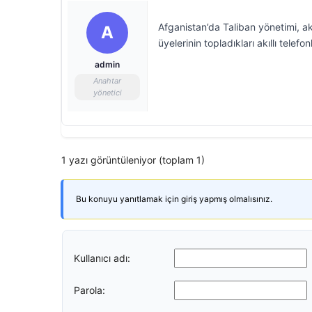
Afganistan’da Taliban yönetimi, ak
A
üyelerinin topladıkları akıllı tele
admin
Anahtar
yönetici
1 yazı görüntüleniyor (toplam 1)
Bu konuyu yanıtlamak için giriş yapmış olmalısınız.
Kullanıcı adı:
Parola: