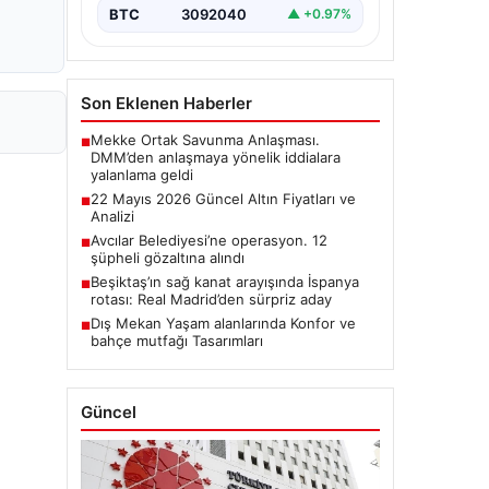
BTC
3092040
▲ +0.97%
Son Eklenen Haberler
Mekke Ortak Savunma Anlaşması.
■
DMM’den anlaşmaya yönelik iddialara
yalanlama geldi
22 Mayıs 2026 Güncel Altın Fiyatları ve
■
Analizi
Avcılar Belediyesi’ne operasyon. 12
■
şüpheli gözaltına alındı
Beşiktaş’ın sağ kanat arayışında İspanya
■
rotası: Real Madrid’den sürpriz aday
Dış Mekan Yaşam alanlarında Konfor ve
■
bahçe mutfağı Tasarımları
Güncel