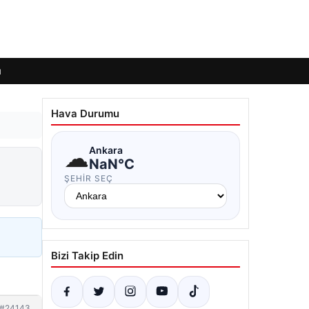
ı
Hava Durumu
☁
Ankara
NaN°C
ŞEHIR SEÇ
Bizi Takip Edin
#24143