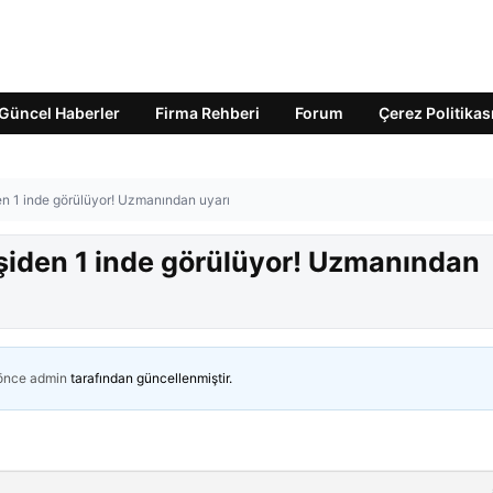
Güncel Haberler
Firma Rehberi
Forum
Çerez Politikas
den 1 inde görülüyor! Uzmanından uyarı
kişiden 1 inde görülüyor! Uzmanından
 önce
admin
tarafından güncellenmiştir.