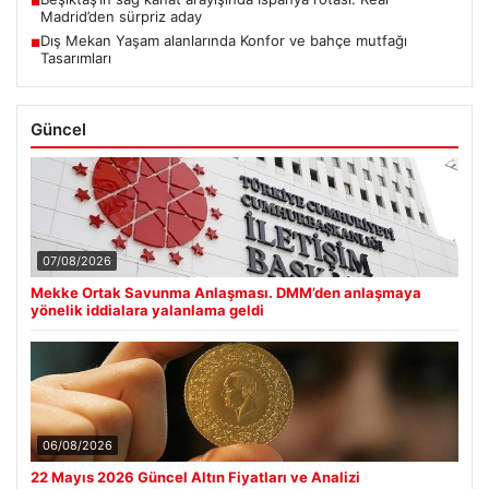
■
Madrid’den sürpriz aday
Dış Mekan Yaşam alanlarında Konfor ve bahçe mutfağı
■
Tasarımları
Güncel
07/08/2026
Mekke Ortak Savunma Anlaşması. DMM’den anlaşmaya
yönelik iddialara yalanlama geldi
06/08/2026
22 Mayıs 2026 Güncel Altın Fiyatları ve Analizi