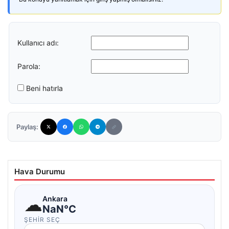
Kullanıcı adı:
Parola:
Beni hatırla
Paylaş:
Hava Durumu
☁
Ankara
NaN°C
ŞEHIR SEÇ