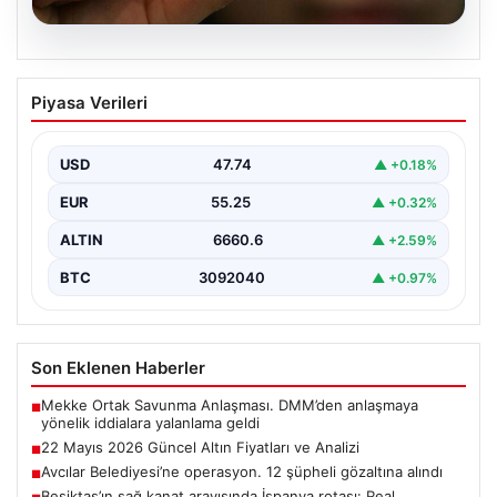
06.08.2026
22 Mayıs 2026 Güncel Altın Fiyatları ve
Piyasa Verileri
Analizi
24 Mayıs 2026 tarihine yaklaşırken, altın fiyatlarındaki
hareketlilik yatırımcıların ve ilgili piyasa uzmanlarının
USD
47.74
▲ +0.18%
en…
EUR
55.25
▲ +0.32%
ALTIN
6660.6
▲ +2.59%
BTC
3092040
▲ +0.97%
Son Eklenen Haberler
Mekke Ortak Savunma Anlaşması. DMM’den anlaşmaya
■
yönelik iddialara yalanlama geldi
22 Mayıs 2026 Güncel Altın Fiyatları ve Analizi
■
Avcılar Belediyesi’ne operasyon. 12 şüpheli gözaltına alındı
■
Beşiktaş’ın sağ kanat arayışında İspanya rotası: Real