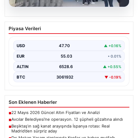
05.08.2026
Avcılar Belediyesi’ne operasyon. 12
Piyasa Verileri
şüpheli gözaltına alındı
USD
47.70
▲ +0.16%
EUR
55.03
• 0.01%
ALTIN
6528.6
▲ +0.55%
BTC
3061932
▼ -0.19%
Son Eklenen Haberler
22 Mayıs 2026 Güncel Altın Fiyatları ve Analizi
■
Avcılar Belediyesi’ne operasyon. 12 şüpheli gözaltına alındı
■
Beşiktaş’ın sağ kanat arayışında İspanya rotası: Real
■
Madrid’den sürpriz aday
Dış Mekan Yaşam alanlarında Konfor ve bahçe mutfağı