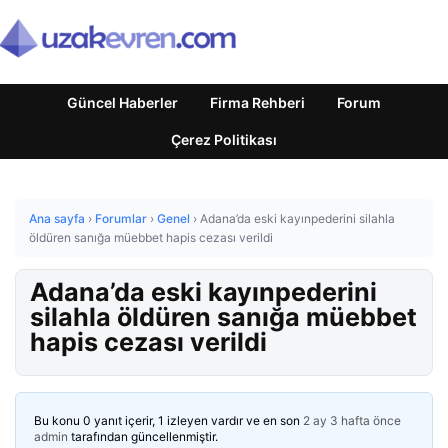
Güncel Haberler
Firma Rehberi
Forum
Çerez Politikası
Ana sayfa
›
Forumlar
›
Genel
›
Adana’da eski kayınpederini silahla
öldüren sanığa müebbet hapis cezası verildi
Adana’da eski kayınpederini
silahla öldüren sanığa müebbet
hapis cezası verildi
Bu konu 0 yanıt içerir, 1 izleyen vardır ve en son
2 ay 3 hafta önce
admin
tarafından güncellenmiştir.