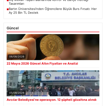
■
Tasarımları
Bartın Üniversitesi’nden Öğrencilere Büyük Burs Fırsatı: Her
■
Ay 25 Bin TL Destek
Güncel
06/08/2026
22 Mayıs 2026 Güncel Altın Fiyatları ve Analizi
05/08/2026
Avcılar Belediyesi’ne operasyon. 12 şüpheli gözaltına alındı