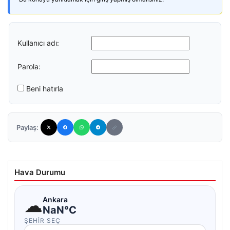
Kullanıcı adı:
Parola:
Beni hatırla
Paylaş:
Hava Durumu
☁
Ankara
NaN°C
ŞEHIR SEÇ