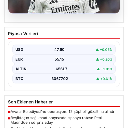
05.08.2026
Beşiktaş’ın sağ kanat arayışında
Piyasa Verileri
İspanya rotası: Real Madrid’den sürpriz
aday
USD
47.60
▲ +0.05%
Muhammed Salah için sürdürülen görüşmelerin son
noktasına ulaşmaması üzerine Beşiktaş yönetimi
EUR
55.15
▲ +0.20%
alternatif çözümlere hız…
ALTIN
6561.7
▲ +1.01%
BTC
3067702
▲ +0.61%
Son Eklenen Haberler
Avcılar Belediyesi’ne operasyon. 12 şüpheli gözaltına alındı
■
Beşiktaş’ın sağ kanat arayışında İspanya rotası: Real
■
Madrid’den sürpriz aday