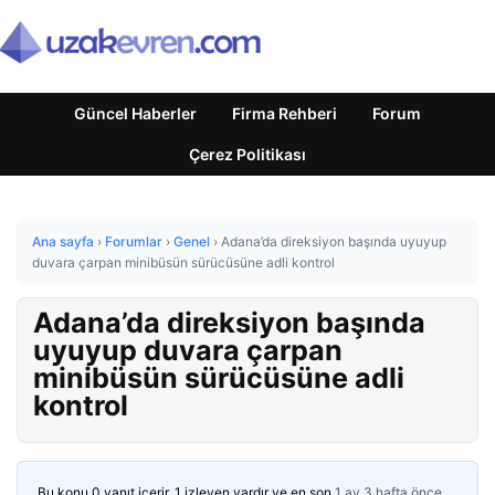
Güncel Haberler
Firma Rehberi
Forum
Çerez Politikası
Ana sayfa
›
Forumlar
›
Genel
›
Adana’da direksiyon başında uyuyup
duvara çarpan minibüsün sürücüsüne adli kontrol
Adana’da direksiyon başında
uyuyup duvara çarpan
minibüsün sürücüsüne adli
kontrol
Bu konu 0 yanıt içerir, 1 izleyen vardır ve en son
1 ay 3 hafta önce