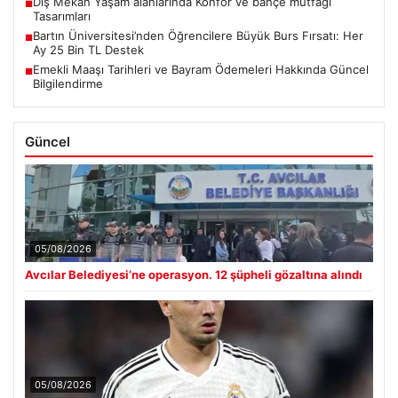
Dış Mekan Yaşam alanlarında Konfor ve bahçe mutfağı
■
Tasarımları
Bartın Üniversitesi’nden Öğrencilere Büyük Burs Fırsatı: Her
■
Ay 25 Bin TL Destek
Emekli Maaşı Tarihleri ve Bayram Ödemeleri Hakkında Güncel
■
Bilgilendirme
Güncel
05/08/2026
Avcılar Belediyesi’ne operasyon. 12 şüpheli gözaltına alındı
05/08/2026