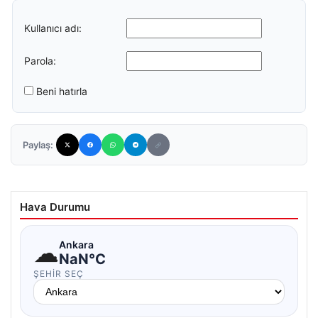
Kullanıcı adı:
Parola:
Beni hatırla
Paylaş:
Hava Durumu
☁
Ankara
NaN°C
ŞEHIR SEÇ