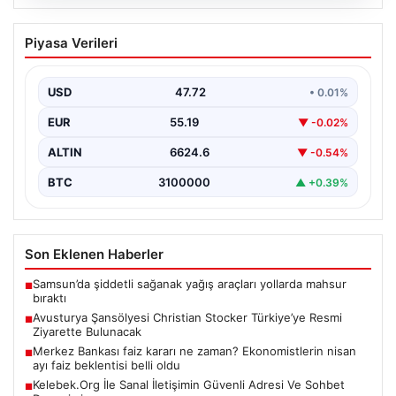
08.08.2026
Merkez Bankası faiz kararı ne zaman?
Piyasa Verileri
Ekonomistlerin nisan ayı faiz beklentisi
belli oldu
USD
47.72
• 0.01%
EUR
55.19
▼ -0.02%
ALTIN
6624.6
▼ -0.54%
BTC
3100000
▲ +0.39%
Son Eklenen Haberler
Samsun’da şiddetli sağanak yağış araçları yollarda mahsur
■
bıraktı
Avusturya Şansölyesi Christian Stocker Türkiye’ye Resmi
■
Ziyarette Bulunacak
Merkez Bankası faiz kararı ne zaman? Ekonomistlerin nisan
■
ayı faiz beklentisi belli oldu
Kelebek.Org İle Sanal İletişimin Güvenli Adresi Ve Sohbet
■