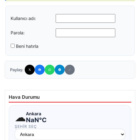
Kullanıcı adı:
Parola:
Beni hatırla
Paylaş:
Hava Durumu
☁
Ankara
NaN°C
ŞEHIR SEÇ