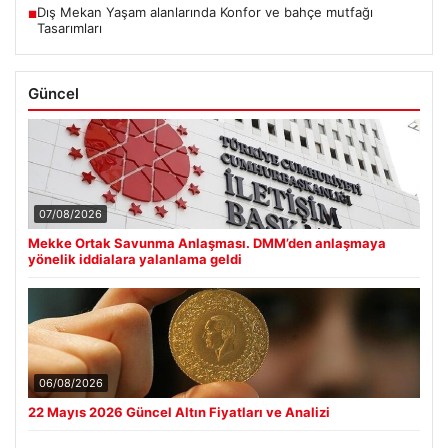
Dış Mekan Yaşam alanlarında Konfor ve bahçe mutfağı
■
Tasarımları
Güncel
07/08/2026
Mekke Ortak Savunma Anlaşması. DMM’den anlaşmaya
yönelik iddialara yalanlama geldi
06/08/2026
22 Mayıs 2026 Güncel Altın Fiyatları ve Analizi