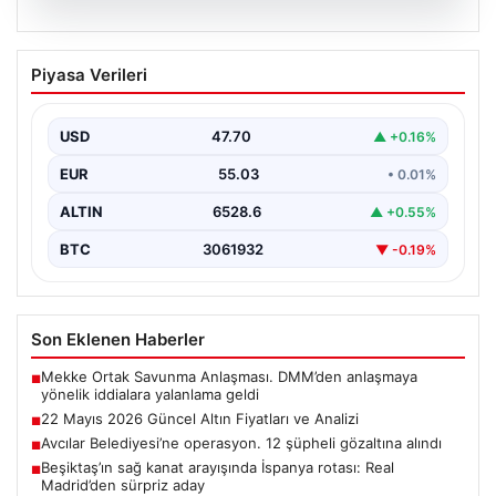
06.08.2026
22 Mayıs 2026 Güncel Altın Fiyatları ve
Piyasa Verileri
Analizi
24 Mayıs 2026 tarihine yaklaşırken, altın fiyatlarındaki
hareketlilik yatırımcıların ve ilgili piyasa uzmanlarının
USD
47.70
▲ +0.16%
en…
EUR
55.03
• 0.01%
ALTIN
6528.6
▲ +0.55%
BTC
3061932
▼ -0.19%
Son Eklenen Haberler
Mekke Ortak Savunma Anlaşması. DMM’den anlaşmaya
■
yönelik iddialara yalanlama geldi
22 Mayıs 2026 Güncel Altın Fiyatları ve Analizi
■
Avcılar Belediyesi’ne operasyon. 12 şüpheli gözaltına alındı
■
Beşiktaş’ın sağ kanat arayışında İspanya rotası: Real
■
Madrid’den sürpriz aday