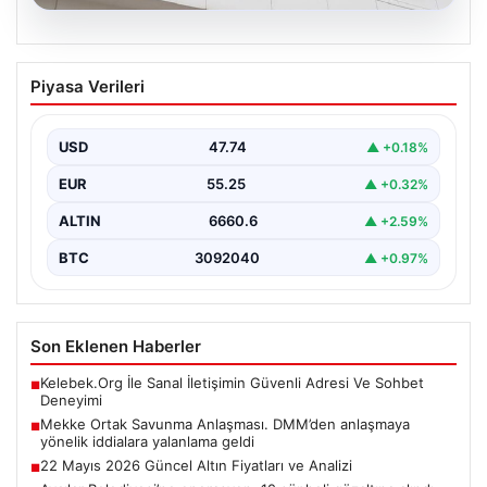
07.08.2026
Mekke Ortak Savunma Anlaşması.
Piyasa Verileri
DMM’den anlaşmaya yönelik iddialara
yalanlama geldi
USD
47.74
▲ +0.18%
EUR
55.25
▲ +0.32%
ALTIN
6660.6
▲ +2.59%
BTC
3092040
▲ +0.97%
Son Eklenen Haberler
Kelebek.Org İle Sanal İletişimin Güvenli Adresi Ve Sohbet
■
Deneyimi
Mekke Ortak Savunma Anlaşması. DMM’den anlaşmaya
■
yönelik iddialara yalanlama geldi
22 Mayıs 2026 Güncel Altın Fiyatları ve Analizi
■