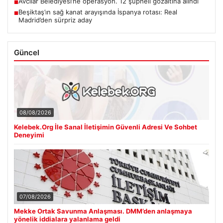
Avcılar Belediyesi’ne operasyon. 12 şüpheli gözaltına alındı
■
Beşiktaş’ın sağ kanat arayışında İspanya rotası: Real
■
Madrid’den sürpriz aday
Güncel
08/08/2026
Kelebek.Org İle Sanal İletişimin Güvenli Adresi Ve Sohbet
Deneyimi
07/08/2026
Mekke Ortak Savunma Anlaşması. DMM’den anlaşmaya
yönelik iddialara yalanlama geldi