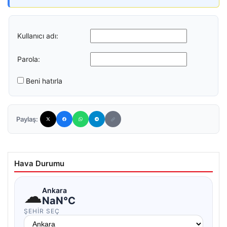
Kullanıcı adı:
Parola:
Beni hatırla
Paylaş:
Hava Durumu
☁
Ankara
NaN°C
ŞEHIR SEÇ