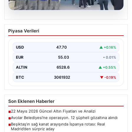
05.08.2026
Avcılar Belediyesi’ne operasyon. 12
Piyasa Verileri
şüpheli gözaltına alındı
USD
47.70
▲ +0.16%
EUR
55.03
• 0.01%
ALTIN
6528.6
▲ +0.55%
BTC
3061932
▼ -0.19%
Son Eklenen Haberler
22 Mayıs 2026 Güncel Altın Fiyatları ve Analizi
■
Avcılar Belediyesi’ne operasyon. 12 şüpheli gözaltına alındı
■
Beşiktaş’ın sağ kanat arayışında İspanya rotası: Real
■
Madrid’den sürpriz aday