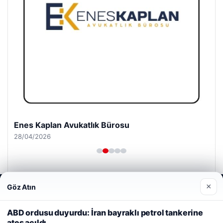
Enes Kaplan Avukatlık Bürosu
28/04/2026
×
Göz Atın
Web sitemizi nasıl kullandığınızı daha iyi anlayabilmek,
deneyiminizi kişiselleştirmek ve geliştirmek amacıyla çerezler
kullanıyoruz.
Çerez Politikamız
ABD ordusu duyurdu: İran bayraklı petrol tankerine
© 2026 Uzak Evren – Güncel Haberler
ateş açıldı
Reddet
Kabul Et