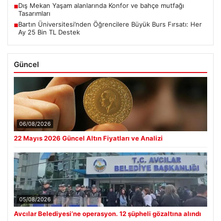
Dış Mekan Yaşam alanlarında Konfor ve bahçe mutfağı
■
Tasarımları
Bartın Üniversitesi’nden Öğrencilere Büyük Burs Fırsatı: Her
■
Ay 25 Bin TL Destek
Güncel
06/08/2026
22 Mayıs 2026 Güncel Altın Fiyatları ve Analizi
05/08/2026
Avcılar Belediyesi’ne operasyon. 12 şüpheli gözaltına alındı