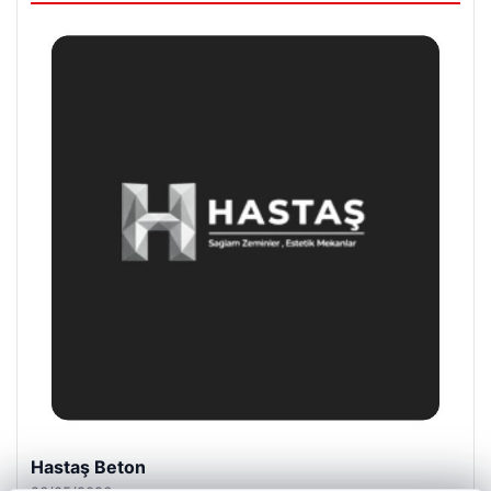
Enes Kaplan Avukatlık Bürosu